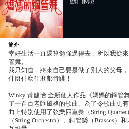
監製：陳考威
簡介
幸好生活一直還算勉強過得去，所以我從來
管舞。
我只知道，將來自己要是做了別人的父母，
什麼什麼什麼都肯跳！
Winky 黃健怡 全新個人作品《媽媽的鋼管舞
了一首百老匯風格的歌曲。為了令歌曲更有
曲上特別使用了弦樂四重奏（String Quar
（String Orchestra）、銅管樂（Brasses
互堆疊。