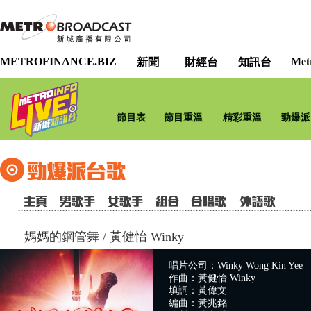
METROFINANCE.BIZ
Met
新聞
財經台
知訊台
節目表
節目重溫
精彩重溫
勁爆派
媽媽的鋼管舞
/
黃健怡 Winky
唱片公司：Winky Wong Kin Yee
作曲：黃健怡 Winky
填詞：黃偉文
編曲：黃兆銘