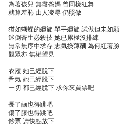
為著孩兒 無盡爸媽 曾同樣狂舞
就算羞恥 由人凌辱 仍照做
猶如蝴蝶的廻旋 單手廻旋 試做但未如願
迷倒蒼生必殺技 她已累極沒排練
無常無序中求存 志氣換薄酬 為何紅著臉
觀眾亦 無權望見
衣履 她已經脫下
骨氣 她已經脫下
一切 都已經脫下 求你來買票吧
長了繭也得跳吧
傷了膝也得跳吧
鈔票 請快點放下