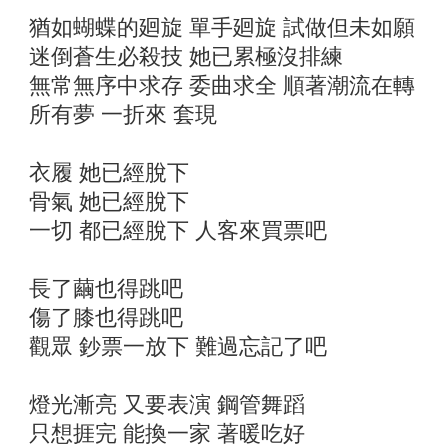
猶如蝴蝶的廻旋 單手廻旋 試做但未如願
迷倒蒼生必殺技 她已累極沒排練
無常無序中求存 委曲求全 順著潮流在轉
所有夢 一折來 套現
衣履 她已經脫下
骨氣 她已經脫下
一切 都已經脫下 人客來買票吧
長了繭也得跳吧
傷了膝也得跳吧
觀眾 鈔票一放下 難過忘記了吧
燈光漸亮 又要表演 鋼管舞蹈
只想捱完 能換一家 著暖吃好