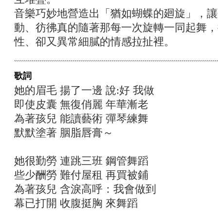
音樂巧妙地營造出「猶如蝴蝶的廻旋」，讓
動、彷彿真的隨著那每一次旋轉一同起舞，
性、卻又異常細膩的情感拉扯裡。
歌詞
她的眉毛 揚了一邊 說:好 我做
即使皮囊 無復俏麗 年華漸老
為著孩兒 能讀藝術 彈琴練舞
默默塗著 胭脂唇膏～
她很勤勞 連跳三班 鋼管舞蹈
些少酬勞 難付屋租 再買被鋪
為著孩兒 含淚高呼：我會做到
幕已打開 收腹挺胸 來舞蹈