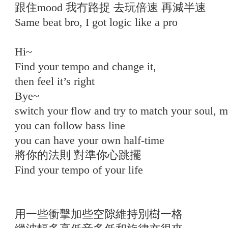
跟住mood 我冇路捉 去玩倍速 再減半速
Same beat bro, I got logic like a pro
Hi~
Find your tempo and change it,
then feel it’s right
Bye~
switch your flow and try to match your soul, ma
you can follow bass line
you can have your own half-time
將你的法則 對準你心跳擺
Find your tempo of your life
用一些衝擊加些空隙維持別樹一格