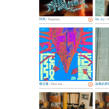
悍馬
/
Stephani...
Ms. Icy
/
S
廢活量
/
Dear Jan...
放棄的界