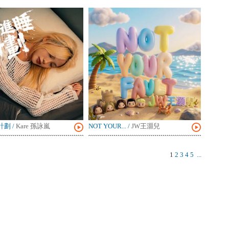
計劃
/
Kare 孫詠嵐
NOT YOUR...
/
JW王灝兒
1
2
3
4
5
...