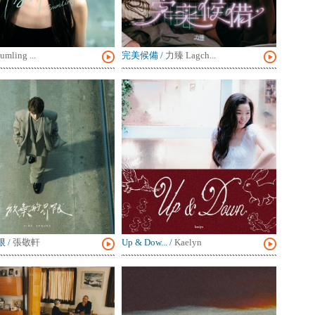
umling ...
完美候備
/
力臻 Lagch...
限
/
張敬軒
Up & Dow...
/
Kaelyn