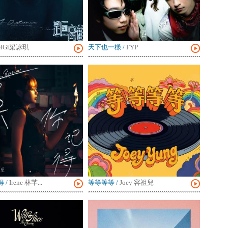
GiGi梁詠琪
天下也一樣
/
FYP
得
/
Irene 林芊...
等等等等
/
Joey 容祖兒