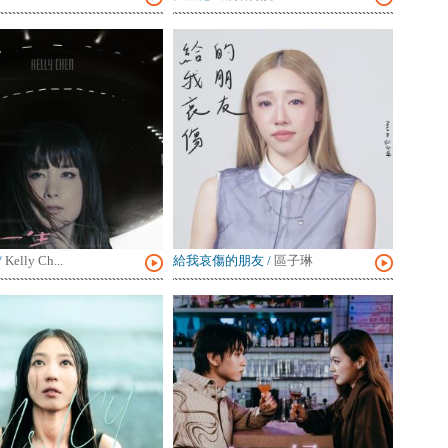
/
Kelly Ch...
給我哀傷的朋友
/
區子琳