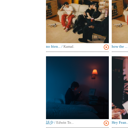
no frien...
/
Kamal.
how the ...
話少
/
Edwin To...
Hey Fean..