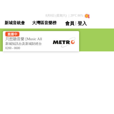
8月8日 (星期六)
｜
29
°C
86
%
|
新城音統會
大灣區音樂榜
會員
登入
直播 / 重溫
只想聽音樂 [Music All
Night]
新城知訊台及新城財經台
聯播
0200 - 0600