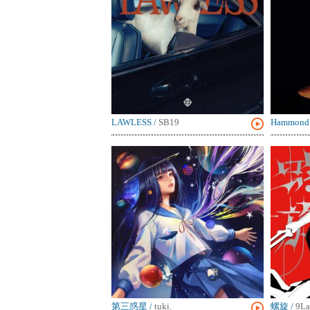
LAWLESS
/
SB19
Hammond .
第三惑星
/
tuki.
螺旋
/
9La