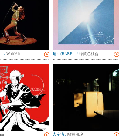
..
/
Wolf Ali...
晴々(HARE ...
/
綠黃色社會
na
大空港
/
離婚傳說