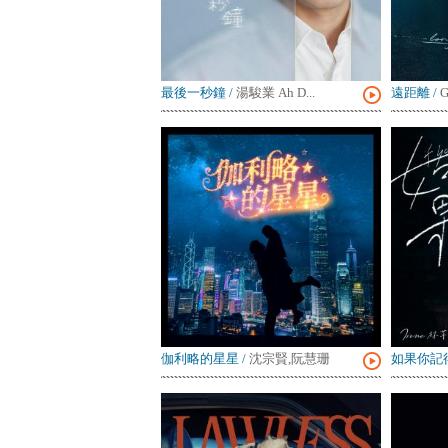
最後一秒鐘
/
湯駿業 Ah D...
遠距離
/
伽利略的星星
/
沈宗賢,阮慧珊
如果你記