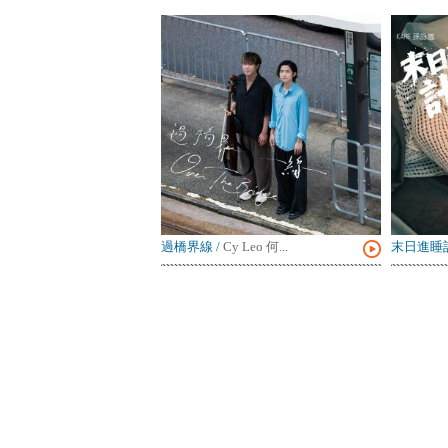
過橋界線
/
Cy Leo 何...
末日進睡