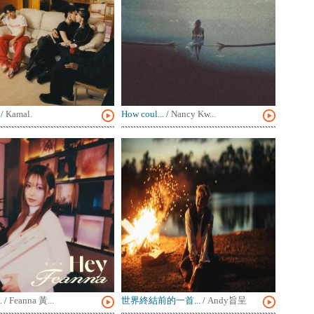
/
Kamal.
How coul...
/
Nancy Kw...
.
/
Feanna 黃...
世界終結前的一首...
/
Andy旨呈