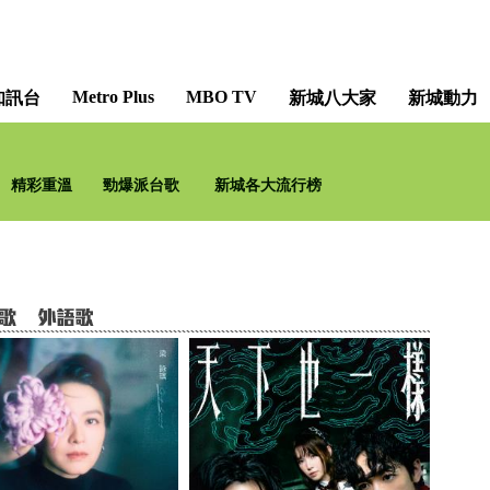
Metro Plus
MBO TV
知訊台
新城八大家
新城動力
精彩重溫
勁爆派台歌
新城各大流行榜