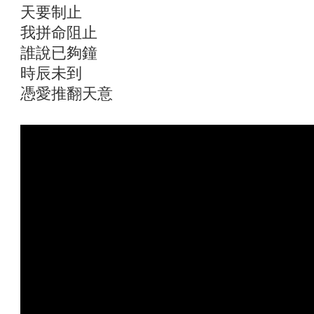
天要制止
我拼命阻止
誰說已夠鐘
時辰未到
憑愛推翻天意