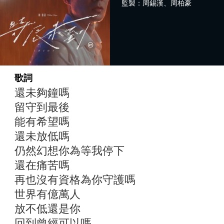
監製：周錫漢、周柏豪
歌詞
還未夠鐘嗎
留守到最後
能有希望嗎
還未放低嗎
仍然幻想你為等我停下
還在痛苦嗎
再也沒有資格為你守護嗎
世界有億萬人
放不低還是你
回到曾經可以嗎