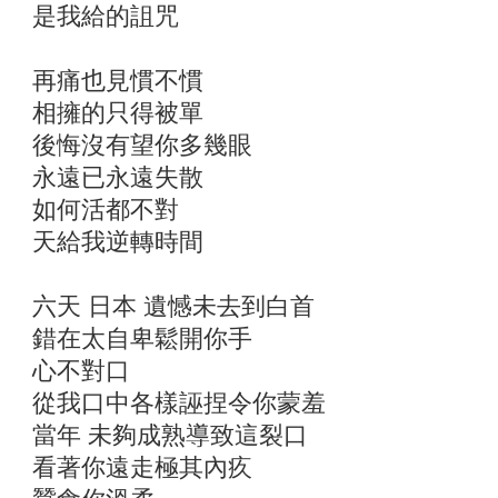
是我給的詛咒
再痛也見慣不慣
相擁的只得被單
後悔沒有望你多幾眼
永遠已永遠失散
如何活都不對
天給我逆轉時間
六天 日本 遺憾未去到白首
錯在太自卑鬆開你手
心不對口
從我口中各樣誣捏令你蒙羞
當年 未夠成熟導致這裂口
看著你遠走極其內疚