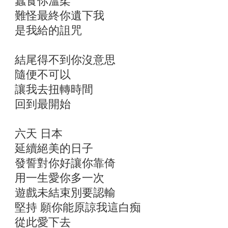
蠶食你溫柔
難怪最終你遺下我
是我給的詛咒
結尾得不到你沒意思
隨便不可以
讓我去扭轉時間
回到最開始
六天 日本
延續絕美的日子
發誓對你好讓你靠倚
用一生愛你多一次
遊戲未結束別要認輸
堅持 願你能原諒我這白痴
從此愛下去