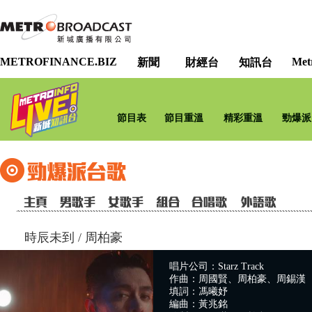
METROFINANCE.BIZ
Met
新聞
財經台
知訊台
節目表
節目重溫
精彩重溫
勁爆派
時辰未到
/
周柏豪
唱片公司：Starz Track
作曲：周國賢、周柏豪、周錫漢
填詞：馮曦妤
編曲：黃兆銘