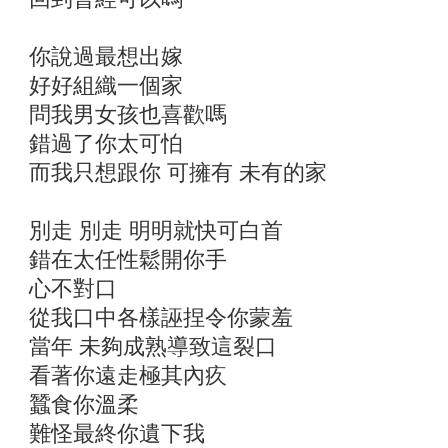
你說過最想出嫁
好好組織一個家
問我男女孩也喜歡嗎
錯過了你太可怕
而我只想跟你 可擁有 未有的家
別走 別走 明明就快可白首
錯在太任性鬆開你手
心不對口
從我口中各樣誣捏令你蒙羞
當年 未夠成熟導致這裂口
看著你遠走極其內疚
蠶食你溫柔
難怪最終你遺下我