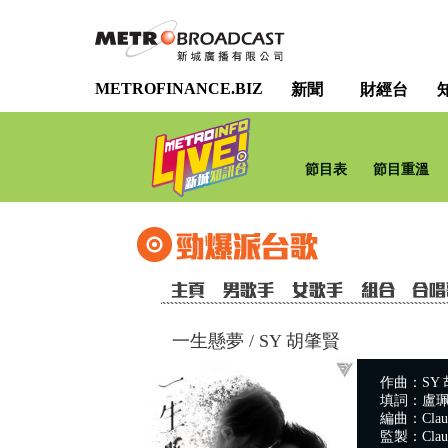
METROFINANCE.BIZ
新聞
財經台
節目表
節目重溫
一生懸夢
/
SY 胡肇賢
作曲：SY
填詞：盧
編曲：Claudi
監製：Claud