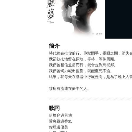
簡介
時代總在推你前行。你鬆開手，霎眼之間，消失
我卻執拗地留在原地，等待，等你回頭。
我們曾相信並肩而行，就會走到烏托邦。
我們曾竭力喊出盟誓，就能至死不渝。
結果，我每天在廢墟中行屍走肉，是為了晚上入
致所有流連在夢中的人。
歌詞
暗燈穿過荒地
舌尖親過香氣
你腮邊優美