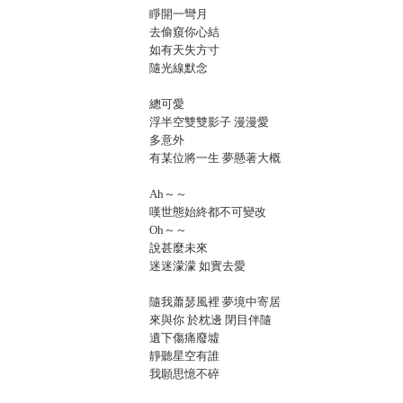
睜開一彎月
去偷窺你心結
如有天失方寸
隨光線默念
總可愛
浮半空雙雙影子 漫漫愛
多意外
有某位將一生 夢懸著大概
Ah～～
嘆世態始終都不可變改
Oh～～
說甚麼未來
迷迷濛濛 如實去愛
隨我蕭瑟風裡 夢境中寄居
來與你 於枕邊 閉目伴隨
遺下傷痛廢墟
靜聽星空有誰
我願思憶不碎