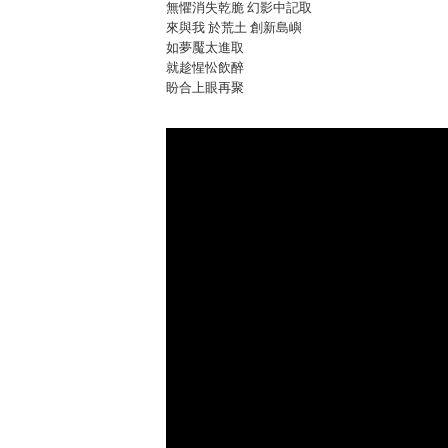
無懼消失乾脆 幻影中記取
來與我 於荒土 創新島嶼
如夢魘太進取
就趁惺忪飲醉
盼合上眼再聚