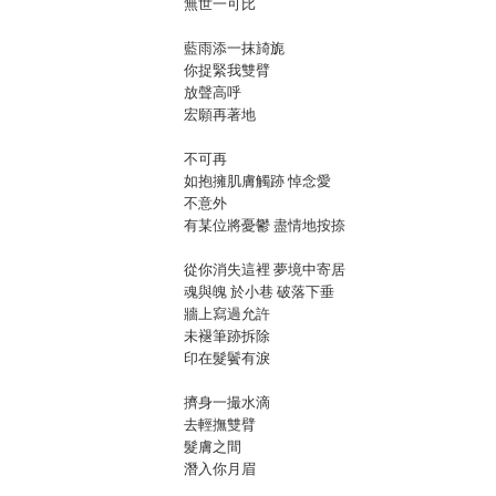
無世一可比
藍雨添一抹旑旎
你捉緊我雙臂
放聲高呼
宏願再著地
不可再
如抱擁肌膚觸跡 悼念愛
不意外
有某位將憂鬱 盡情地按捺
從你消失這裡 夢境中寄居
魂與魄 於小巷 破落下垂
牆上寫過允許
未褪筆跡拆除
印在髮鬢有淚
擠身一撮水滴
去輕撫雙臂
髮膚之間
潛入你月眉