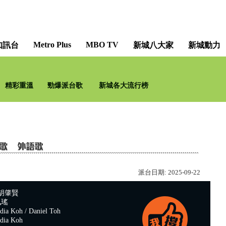
Metro Plus
MBO TV
知訊台
新城八大家
新城動力
程尋記 [To Whom With
精彩重溫
勁爆派台歌
新城各大流行榜
程
派台日期:
2025-09-22
 胡肇賢
珮瑤
a Koh / Daniel Toh
ia Koh