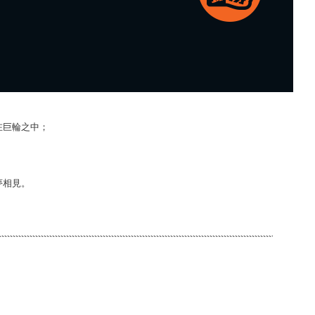
在巨輪之中；
夢相見。