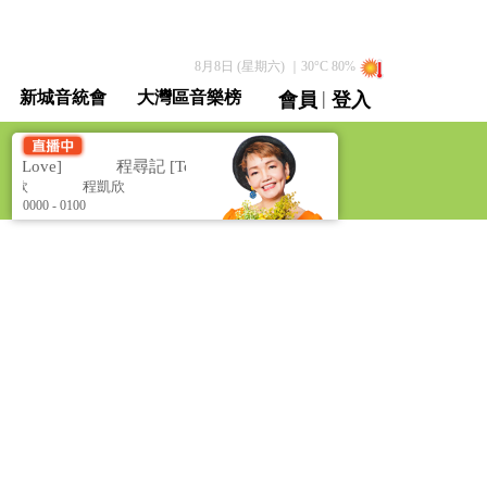
8月8日 (星期六)
｜
30
°C
80
%
|
新城音統會
大灣區音樂榜
會員
登入
直播 / 重溫
 Love]
程尋記 [To Whom With Love]
凱欣
程凱欣
0000 - 0100