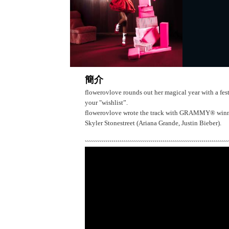
簡介
flowerovlove rounds out her magical year with a festi
your "wishlist”.
flowerovlove wrote the track with GRAMMY® winne
Skyler Stonestreet (Ariana Grande, Justin Bieber).