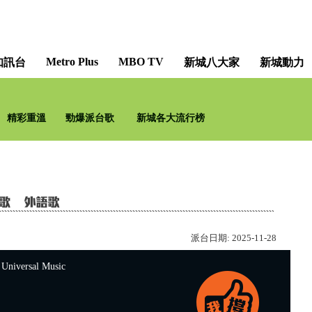
Metro Plus
MBO TV
知訊台
新城八大家
新城動力
QK玉瑛室 [QK-pedia
精彩重溫
勁爆派台歌
新城各大流行榜
譚玉瑛 何基佑 麥皓兒 黃筠
派台日期:
2025-11-28
versal Music