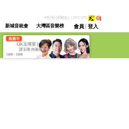
8月7日 (星期五)
｜
33
°C
57
%
|
新城音統會
大灣區音樂榜
會員
登入
直播 / 重溫
]
QK玉瑛室 [QK-pedia]
兒
譚玉瑛 何基佑 麥皓兒 黃筠兒
1400 - 1600