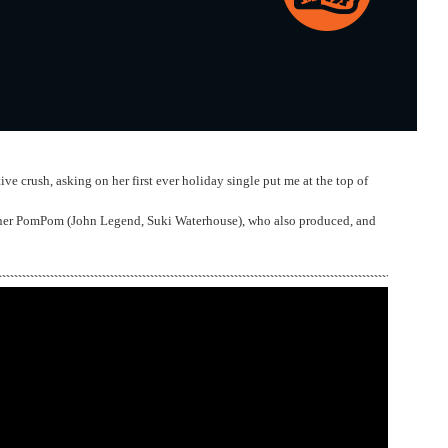
ve crush, asking on her first ever holiday single put me at the top of
r PomPom (John Legend, Suki Waterhouse), who also produced, and