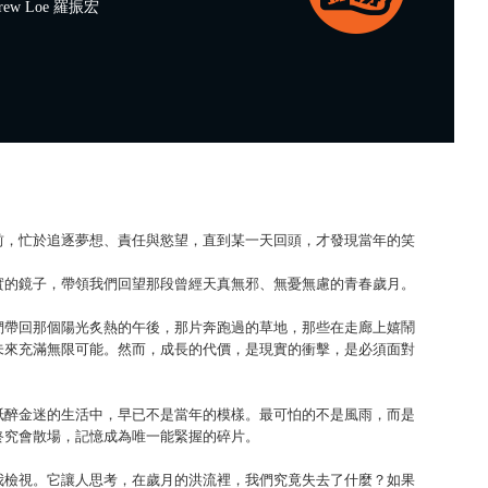
ew Loe 羅振宏
前，忙於追逐夢想、責任與慾望，直到某一天回頭，才發現當年的笑
實的鏡子，帶領我們回望那段曾經天真無邪、無憂無慮的青春歲月。
們帶回那個陽光炙熱的午後，那片奔跑過的草地，那些在走廊上嬉鬧
未來充滿無限可能。然而，成長的代價，是現實的衝擊，是必須面對
紙醉金迷的生活中，早已不是當年的模樣。最可怕的不是風雨，而是
終究會散場，記憶成為唯一能緊握的碎片。
我檢視。它讓人思考，在歲月的洪流裡，我們究竟失去了什麼？如果