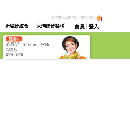
8月7日 (星期五)
｜
28
°C
78
%
|
新城音統會
大灣區音樂榜
會員
登入
直播 / 重溫
程尋記 [To Whom With
Love]
程凱欣
0000 - 0100