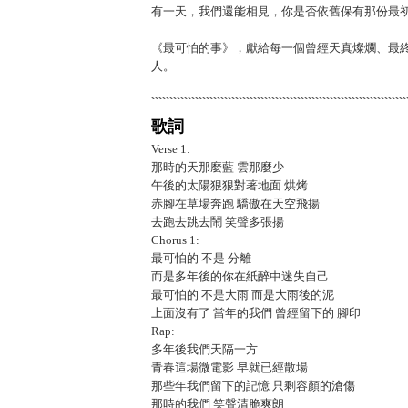
有一天，我們還能相見，你是否依舊保有那份最
《最可怕的事》，獻給每一個曾經天真燦爛、最
人。
歌詞
Verse 1:
那時的天那麼藍 雲那麼少
午後的太陽狠狠對著地面 烘烤
赤腳在草場奔跑 驕傲在天空飛揚
去跑去跳去鬧 笑聲多張揚
Chorus 1:
最可怕的 不是 分離
而是多年後的你在紙醉中迷失自己
最可怕的 不是大雨 而是大雨後的泥
上面沒有了 當年的我們 曾經留下的 腳印
Rap:
多年後我們天隔一方
青春這場微電影 早就已經散場
那些年我們留下的記憶 只剩容顏的滄傷
那時的我們 笑聲清脆爽朗