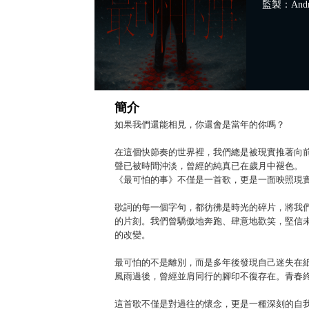
監製：Andr
簡介
如果我們還能相見，你還會是當年的你嗎？
在這個快節奏的世界裡，我們總是被現實推著向
聲已被時間沖淡，曾經的純真已在歲月中褪色。
《最可怕的事》不僅是一首歌，更是一面映照現
歌詞的每一個字句，都彷彿是時光的碎片，將我
的片刻。我們曾驕傲地奔跑、肆意地歡笑，堅信
的改變。
最可怕的不是離別，而是多年後發現自己迷失在
風雨過後，曾經並肩同行的腳印不復存在。青春
這首歌不僅是對過往的懷念，更是一種深刻的自