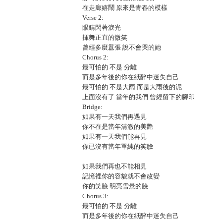
在走廊嬉鬧 原來是青春的模樣
Verse 2:
眼睛閃著淚光
揮舞正直的微笑
曾經多麼囂張 說不會哭的她
Chorus 2:
最可怕的 不是 分離
而是多年後的你在紙醉中迷失自己
最可怕的 不是大雨 而是大雨後的泥
上面沒有了 當年的我們 曾經留下的腳印
Bridge:
如果有一天我們再遇見
你不在是當年清澈的美艷
如果有一天我們能再見
你已沒有當年單純的笑臉
如果我們再也不能相見
記憶裡你的容貌就不會改變
你的笑臉 明亮雪景的臉
Chorus 3:
最可怕的 不是 分離
而是多年後的你在紙醉中迷失自己