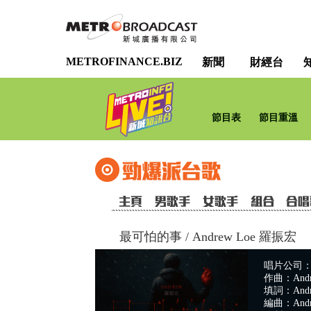
METROFINANCE.BIZ
新聞
財經台
節目表
節目重溫
最可怕的事
/
Andrew Loe 羅振宏
唱片公司
作曲：Andr
填詞：Andr
編曲：Andr