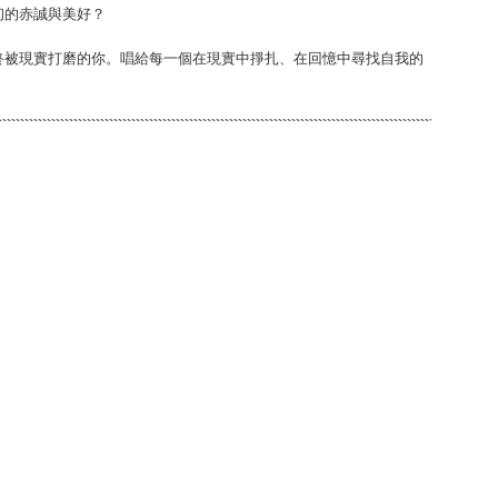
初的赤誠與美好？
終被現實打磨的你。唱給每一個在現實中掙扎、在回憶中尋找自我的