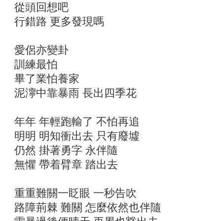
從頭回想吧
行錯路 更多發現嗎
愛侶亦變卦
訓練最怕
畢了業怕養家
泥濘中靠暴雨 長出四季花
年年 年輕跑輸了 不怕再追
明明 明知衝出去 只有廢墟
仍然 掛著勇字 永伴隨
無懼 帶着臂章 踏出去
重重難關一眨眼 一秒告吹
路障荊棘 難關 怎麼依然也伴隨