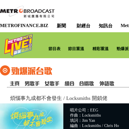
METROFINANCE.BIZ
Met
新聞
財經台
知訊台
節目表
節目重溫
精彩重溫
勁爆派
煩惱事九成都不會發生
/
Locksmiths 開鎖佬
唱片公司：EEG
作曲：Locksmiths
填詞：Jim Yan
編曲：Locksmiths / Chris Ho