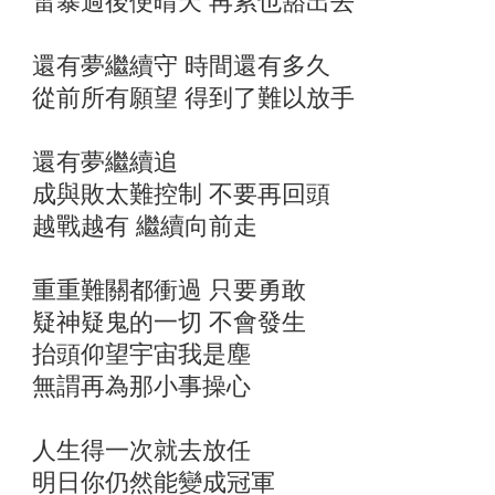
雷暴過後便晴天 再累也豁出去
還有夢繼續守 時間還有多久
從前所有願望 得到了難以放手
還有夢繼續追
成與敗太難控制 不要再回頭
越戰越有 繼續向前走
重重難關都衝過 只要勇敢
疑神疑鬼的一切 不會發生
抬頭仰望宇宙我是塵
無謂再為那小事操心
人生得一次就去放任
明日你仍然能變成冠軍