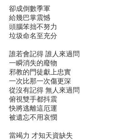
卻成倒數季軍
給幾巴掌震憾
頭腦笨拙不努力
垃圾命名至充分
誰若會記得 誰人來過問
一瞬消失的廢物
邪教的門徒獻上忠實
一次比那一次傷更深
從沒有記得 無人來過問
俯視雙手都抖震
快將逃離這厄運
被遺忘不用哀憫
當竭力 才知天資缺失