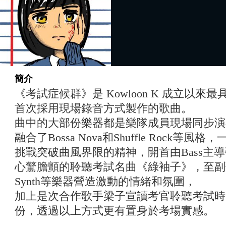
簡介
《考試症候群》是 Kowloon K 成立以來
首次採用現場錄音方式製作的歌曲。
曲中的大部份樂器都是樂隊成員現場同步演
融合了Bossa Nova和Shuffle Rock等風格
挑戰突破曲風界限的精神，開首由Bass主
心驚膽顫的聆聽考試名曲《綠袖子》，至副歌
Synth等樂器營造激動的情緒和氛圍，
加上是次合作歌手梁子宣讀考官聆聽考試時
份，透過以上方式更有置身於考場實感。