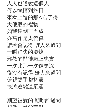
人人也道說這個人
何以懶惰到終日
來看上進的那A君了得
天使般的禮物
如我達到三五成
亦當作是太僥倖
誰若會記得 誰人來過問
一瞬消失的廢物
邪教的門徒獻上忠實
一次比那一次傷更深
從沒有記得 無人來過問
俯視雙手都抖震
快將逃離這厄運
期望被愛的 期昐誰過問