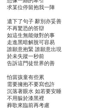
想像一絲的牽引
求某位停留抱我一陣
遺下了句子 辭別亦妥善
不再驚恐的答辯
如這生無能做對的事
走進黑暗解脫可容易
誰願意抱緊 誰願意出現
於未失蹤一秒前
告訴這門徒世界的善
怕當孩童有些累
需要擁抱不要寫也許
沉落著眼水 如若要安睡
不用躲於漆黑裡
葬歌來臨前再考慮