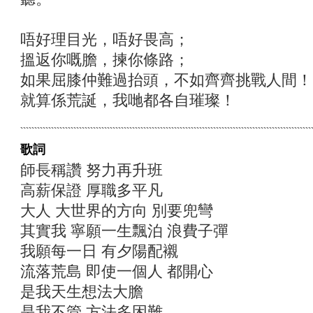
唔好理目光，唔好畏高；
搵返你嘅膽，揀你條路；
如果屈膝仲難過抬頭，不如齊齊挑戰人間！
就算係荒誕，我哋都各自璀璨！
歌詞
師長稱讚 努力再升班
高薪保證 厚職多平凡
大人 大世界的方向 別要兜彎
其實我 寧願一生飄泊 浪費子彈
我願每一日 有夕陽配襯
流落荒島 即使一個人 都開心
是我天生想法大膽
是我不管 方法多困難