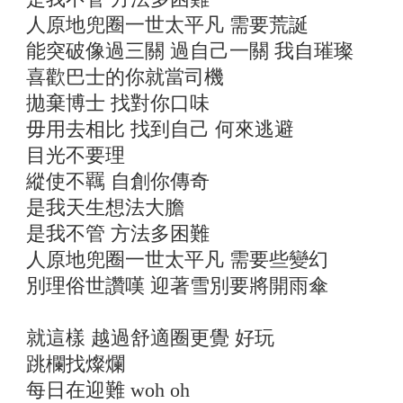
人原地兜圈一世太平凡 需要荒誕
能突破像過三關 過自己一關 我自璀璨
喜歡巴士的你就當司機
拋棄博士 找對你口味
毋用去相比 找到自己 何來逃避
目光不要理
縱使不羈 自創你傳奇
是我天生想法大膽
是我不管 方法多困難
人原地兜圈一世太平凡 需要些變幻
別理俗世讚嘆 迎著雪別要將開雨傘
就這樣 越過舒適圈更覺 好玩
跳欄找燦爛
每日在迎難 woh oh