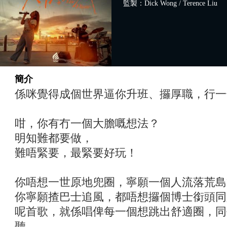
監製：Dick Wong / Terence Liu
簡介
係咪覺得成個世界逼你升班、攞厚職，行一
咁，你有冇一個大膽嘅想法？
明知難都要做，
難唔緊要，最緊要好玩！
你唔想一世原地兜圈，寧願一個人流落荒島
你寧願揸巴士追風，都唔想攞個博士銜頭同
呢首歌，就係唱俾每一個想跳出舒適圈，同
聽。