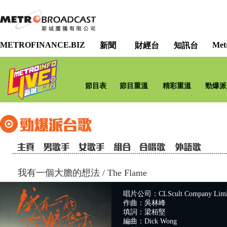
METROFINANCE.BIZ
Met
新聞
財經台
知訊台
節目表
節目重溫
精彩重溫
勁爆派
我有一個大膽的想法
/
The Flame
唱片公司：CLScult Company Limi
作曲：吳林峰
填詞：梁栢堅
編曲：Dick Wong