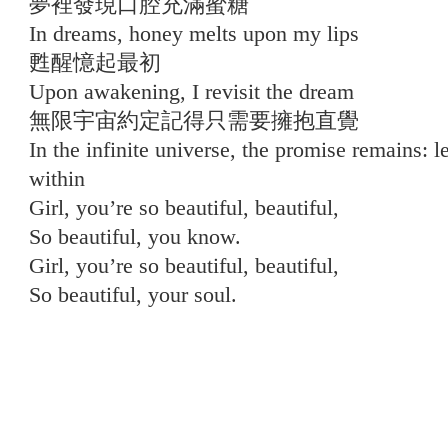
夢裡發現口腔充滿蜜糖
In dreams, honey melts upon my lips
甦醒憶起最初
Upon awakening, I revisit the dream
無限宇宙約定記得只需要擁抱直覺
In the infinite universe, the promise remains: l
within
Girl, you’re so beautiful, beautiful,
So beautiful, you know.
Girl, you’re so beautiful, beautiful,
So beautiful, your soul.