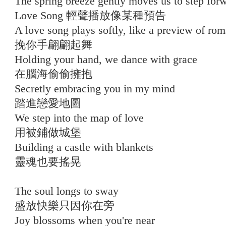
The spring breeze gently moves us to step for
Love Song 輕聲播放像某種預告
A love song plays softly, like a preview of ro
挽你手翩翩起舞
Holding your hand, we dance with grace
在腦海偷偷擁抱
Secretly embracing you in my mind
踏進戀愛地圖
We step into the map of love
用被鋪做城堡
Building a castle with blankets
靈魂也要搖晃
The soul longs to sway
盛放快樂只因你在旁
Joy blossoms when you're near