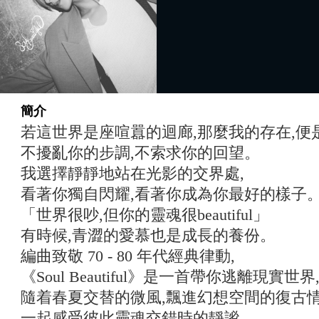
簡介
若這世界是座喧囂的迴廊,那麼我的存在,便
不擾亂你的步調,不索求你的回望。
我選擇靜靜地站在光影的交界處,
看著你獨自閃耀,看著你成為你最好的樣子
「世界很吵,但你的靈魂很beautiful」
有時候,⻘澀的愛慕也是成長的養份。
編曲致敬 70 - 80 年代經典律動,
《Soul Beautiful》是一首帶你逃離現實世界
隨着春夏交替的微風,飄進幻想空間的復古
一起感受彼此靈魂交錯時的靜謐,