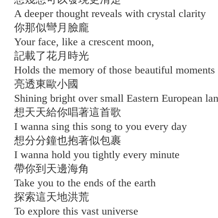
A deeper thought reveals with crystal clarity
你那似彎月臉龐
Your face, like a crescent moon,
記載了花月時光
Holds the memory of those beautiful moments
亮透東歐小國
Shining bright over small Eastern European la
想天天給你唱著這首歌
I wanna sing this song to you every day
想分分鐘也抱著似包裹
I wanna hold you tightly every minute
帶你到天邊海角
Take you to the ends of the earth
探索這天地洪荒
To explore this vast universe