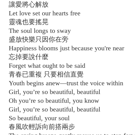
讓愛將心解放
Let love set our hearts free
靈魂也要搖晃
The soul longs to sway
盛放快樂只因你在旁
Happiness blooms just because you're near
忘掉要說什麼
Forget what ought to be said
青春已重複 只要相信直覺
Youth begins anew—trust the voice within
Girl, you’re so beautiful, beautiful
Oh you’re so beautiful, you know
Girl, you’re so beautiful, beautiful
So beautiful, your soul
春風吹輕訴向前搭兩步