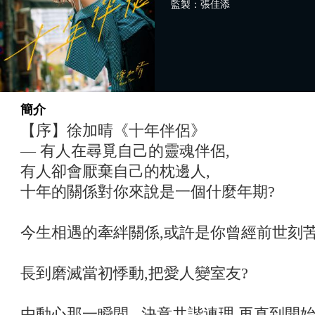
監製：張佳添
簡介
【序】徐加晴《十年伴侶》
— 有人在尋覓自己的靈魂伴侶,
有人卻會厭棄自己的枕邊人,
十年的關係對你來說是一個什麼年期?
今生相遇的牽絆關係,或許是你曾經前世刻
長到磨滅當初悸動,把愛人變室友?
由動心那一瞬間 , 決意共諧連理,再直到開