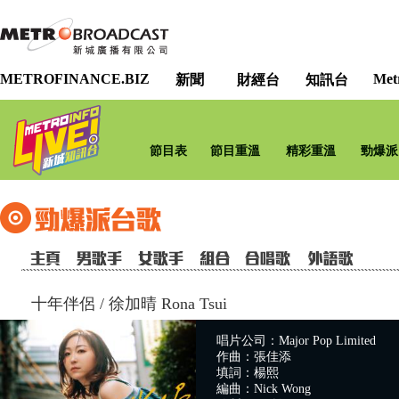
METROFINANCE.BIZ
Met
新聞
財經台
知訊台
節目表
節目重溫
精彩重溫
勁爆派
十年伴侶
/
徐加晴 Rona Tsui
唱片公司：Major Pop Limited
作曲：張佳添
填詞：楊熙
編曲：Nick Wong