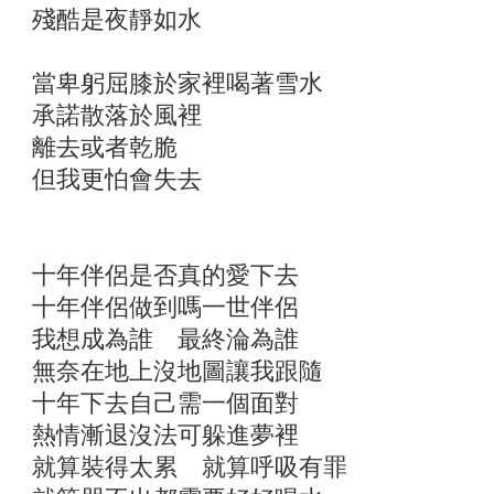
殘酷是夜靜如水
當卑躬屈膝於家裡喝著雪水
承諾散落於風裡
離去或者乾脆
但我更怕會失去
十年伴侶是否真的愛下去
十年伴侶做到嗎一世伴侶
我想成為誰 最終淪為誰
無奈在地上沒地圖讓我跟隨
十年下去自己需一個面對
熱情漸退沒法可躲進夢裡
就算裝得太累 就算呼吸有罪