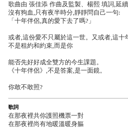
歌曲由 張佳添 作曲及監製、楊熙 填詞,延
沒有狗血,只有夜半時分,靜靜問自己一句:
「十年伴侶,真的愛下去了嗎?」
或者,這份愛不只屬於這一世。又或者,這十
不是租約和約束,而是你
能否先好好成全雙方的今生課題。
《十年伴侶》,不是答案,是一面鏡。
你敢不敢照?
歌詞
在那夜裡共你護照機票一對
在那夜裡尚有地暖溫暖身軀