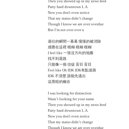
Then you showed up in my news feed
Party hard downtown L.A.
Now you don't even notice
That my status didn’t change
Though I know we are over overdue
But I’m not over over u
過往的瞬間一幕幕 慢慢的被消除
感覺在這裡 模糊 模糊 模糊
I feel like 一張沒方向的地圖
找不到退路
只能像一個 信徒 盲目 盲目
Feel like Oh IDK IDK有點迷路
IDK 不清楚 誰能先逃出
這黑暗的幽谷
I was looking for distraction
Wasn’t looking for your name
Then you showed up in my news feed
Party hard downtown L.A.
Now you don't even notice
That my status didn’t change
Though I know we are over overdue