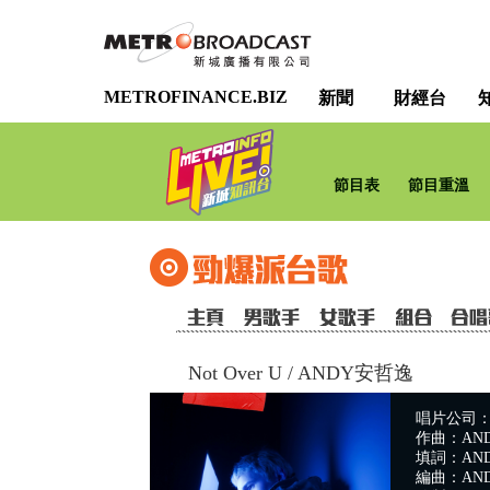
METROFINANCE.BIZ
新聞
財經台
節目表
節目重溫
Not Over U
/
ANDY安哲逸
唱片公司：Maj
作曲：AN
填詞：AND
編曲：AN