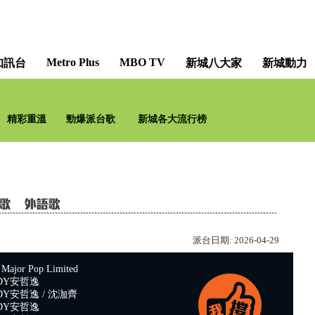
Metro Plus
MBO TV
知訊台
新城八大家
新城動力
精彩重溫
勁爆派台歌
新城各大流行榜
派台日期:
2026-04-29
or Pop Limited
DY安哲逸
Y安哲逸 / 沈泇齊
DY安哲逸