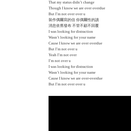
That my status didn’t change
Though I know we are over overdue
But I’m not over over u
裝作偶爾寫的信 你偶爾性的讀
消息依舊發布 不管不顧不回覆
I was looking for distraction
Wasn’t looking for your name
Cause I know we are over overdue
But I’m not over u
Yeah I’m not over
I’m not over u
I was looking for distraction
Wasn’t looking for your name
Cause I know we are over-overdue
But I’m not over over u