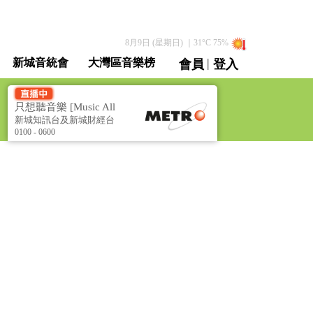
8月9日 (星期日)
｜
31
°C
75
%
|
新城音統會
大灣區音樂榜
會員
登入
直播 / 重溫
只想聽音樂 [Music All
Night]
新城知訊台及新城財經台
聯播
0100 - 0600