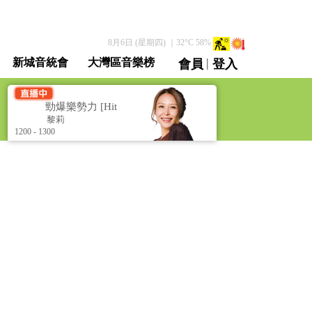
8月6日 (星期四)
｜
32
°C
58
%
|
新城音統會
大灣區音樂榜
會員
登入
直播 / 重溫
]
勁爆樂勢力 [Hit Power]
莉
黎莉
1200 - 1300