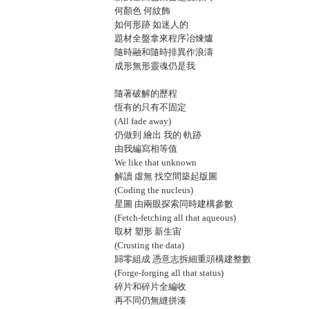
何顏色 何紋飾
如何形跡 如迷人的
題材全盤拿來程序冶煉爐
隨時融和隨時排異作浪濤
成形無形靈魂仍是我
隨著破解的歷程
恆有的只有不固定
(All fade away)
仍做到 繪出 我的 軌跡
由我編寫相等值
We like that unknown
解讀 虛無 找空間築起版圖
(Coding the nucleus)
星圖 由兩眼探索同時建構參數
(Fetch-fetching all that aqueous)
取材 塑形 新生宙
(Crusting the data)
歸零組成 憑意志拆細重頭構建整數
(Forge-forging all that status)
碎片和碎片全編收
再不同仍無縫拼湊