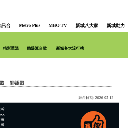
Metro Plus
MBO TV
知訊台
新城八大家
新城動力
勁爆樂勢力 [Hit Power
精彩重溫
勁爆派台歌
新城各大流行榜
黎
派台日期:
2026-05-12
深瀚
xx
深瀚
深瀚