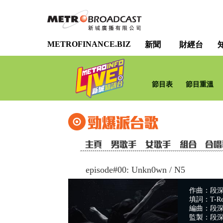
METROFINANCE.BIZ
新聞
財經台
節目表
節目重溫
episode#00: Unkn0wn
/
N5
作曲：段
填詞：T-Re
編曲：段
監製：段