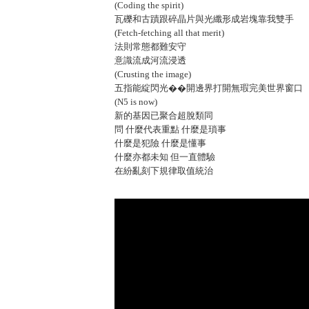
(Coding the spirit)
瓦礫和古蹟跟碎晶片與光纖形成岩塊靠我雙手
(Fetch-fetching all that merit)
法則常態都難安守
意識流成河流浸透
(Crusting the image)
五指能綻閃光��開邊界打開無瑕完美世界窗口
(N5 is now)
新的基因已聚合超脫類同
問 什麼代表重點 什麼是瑣事
什麼是犯險 什麼是懂事
什麼亦都未知 但一直體驗
在紛亂刻下規律取值統治