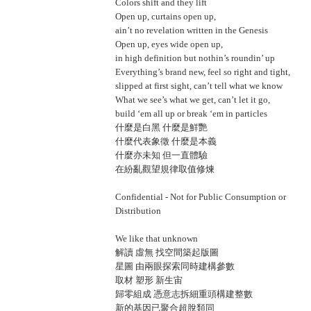
Colors shift and they lift
Open up, curtains open up,
ain’t no revelation written in the Genesis
Open up, eyes wide open up,
in high definition but nothin’s roundin’ up
Everything’s brand new, feel so right and tight,
slipped at first sight, can’t tell what we know
What we see’s what we get, can’t let it go,
build ‘em all up or break ‘em in particles
什麼是白黑 什麼是鮮艷
什麼代表象徵 什麼是本義
什麼亦未知 但一直體驗
在紛亂觀望規律取值修煉
Confidential - Not for Public Consumption or
Distribution
We like that unknown
解讀 虛無 找空間築起版圖
星圖 由兩眼探索同時建構參數
取材 塑形 新生宙
歸零組成 憑意志拆細重頭構建整數
新的基因已聚合超脫類同