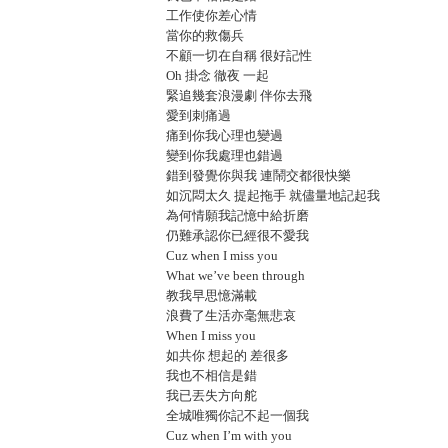
工作使你差心情
當你的救傷兵
不顧一切在自稱 很好記性
Oh 掛念 徹夜 一起
緊追幾套浪漫劇 伴你去飛
愛到刺痛過
痛到你我心理也變過
變到你我處理也錯過
錯到發覺你與我 連鬧交都很快樂
如沉悶太久 提起拖手 就儘量地記起我
為何情願我記憶中給折磨
仍難承認你已經很不愛我
Cuz when I miss you
What we’ve been through
教我早思憶滿載
浪費了生活亦毫無悲哀
When I miss you
如共你 想起的 差很多
我也不相信是錯
我已丟失方向舵
全城唯獨你記不起一個我
Cuz when I’m with you