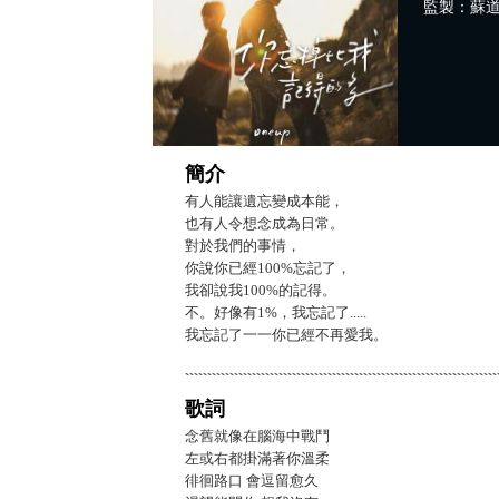
監製：蘇
簡介
有人能讓遺忘變成本能，
也有人令想念成為日常。
對於我們的事情，
你說你已經100%忘記了，
我卻說我100%的記得。
不。好像有1%，我忘記了.....
我忘記了一一你已經不再愛我。
歌詞
念舊就像在腦海中戰鬥
左或右都掛滿著你溫柔
徘徊路口 會逗留愈久