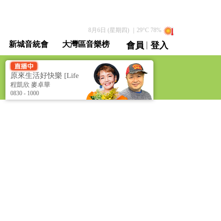
8月6日 (星期四)
｜
29
°C
78
%
|
新城音統會
大灣區音樂榜
會員
登入
直播 / 重溫
原來生活好快樂 [Life
is so Happy]
程凱欣 麥卓華
0830 - 1000