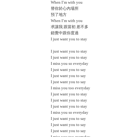
When I’m with you
替你於心內場所
預了地方
When I’m with you
求讓我 跟當初 差不多
錯覺中跟你度過
I just want you to stay
I just want you to stay
I just want you to stay
I miss you so everyday
I just want you to say
I just want you to say
I just want you to say
I miss you too everyday
I just want you to stay
I just want you to stay
I just want you to stay
I miss you so everyday
I just want you to say
I just want you to say
I just want you to say
I miss you too everyday