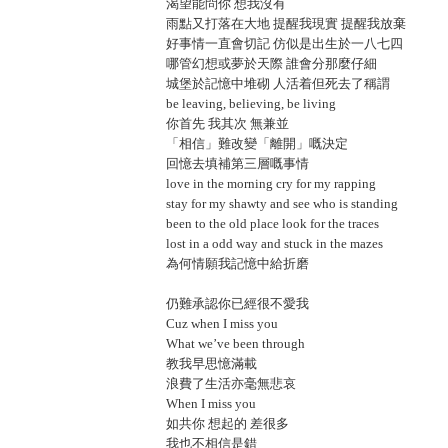
渴望能問你 想我沒有
雨點又打落在大地 提醒我現實 提醒我放棄
好事情一直會切記 仿似是出生於一八七四
哪管幻想或夢於天際 誰會分那麼仔細
城堡於記憶中堆砌 人活着但死去了稱謂
be leaving, believing, be living
你首先 我其次 無兼並
「相信」難改變「離開」嘅決定
回憶去填補第三層嘅事情
love in the morning cry for my rapping
stay for my shawty and see who is standing
been to the old place look for the traces
lost in a odd way and stuck in the mazes
為何情願我記憶中給折磨
仍難承認你已經很不愛我
Cuz when I miss you
What we’ve been through
教我早思憶滿載
浪費了生活亦毫無悲哀
When I miss you
如共你 想起的 差很多
我也不相信是錯