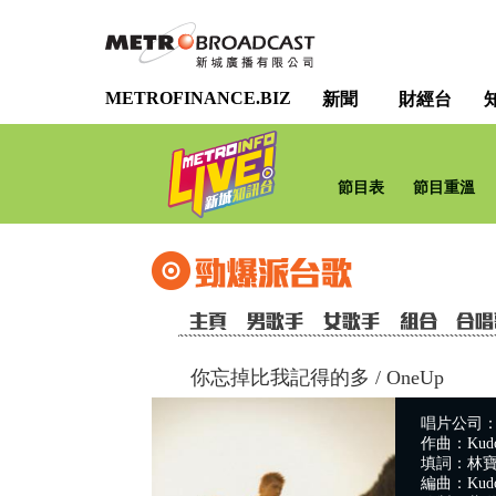
METROFINANCE.BIZ
新聞
財經台
節目表
節目重溫
你忘掉比我記得的多
/
OneUp
唱片公司：Spar
作曲：Kudo
填詞：林寶 
編曲：Kudo