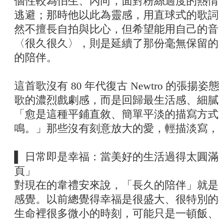
個性較為怕生、內向，面對粉絲過度的熱情
逃避；那時他以此為靈感，用直球式的歌詞
然不擅長自拍與比心，但希望能用自己的音
〈很久很久〉，則是延續了那份毫無保留的
的陪伴。
這首歌沒有 80 年代復古 Newtro 的張揚姿
歌的濃烈戲劇感，而是回歸最生活感、細膩
「愈是這種平鋪直敘、簡單平淡的描寫方式
鳴。」那些沒有刻意放大的愛，輕描淡寫，
▌ 日常即是幸福：當美好的生活過得太圓
頁」
對現在的韋禮安來說，「長久的陪伴」就是
感覺。以前總覺得幸福是很盛大、很特別的
生命裡很多微小的時刻，可能只是一頓飯、