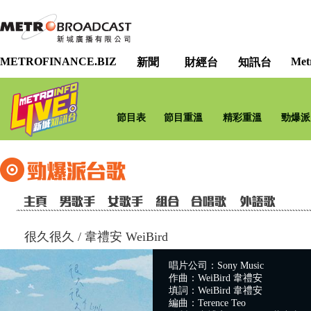
METROFINANCE.BIZ
Met
新聞
財經台
知訊台
節目表
節目重溫
精彩重溫
勁爆派
很久很久
/
韋禮安 WeiBird
唱片公司：Sony Music
作曲：WeiBird 韋禮安
填詞：WeiBird 韋禮安
編曲：Terence Teo