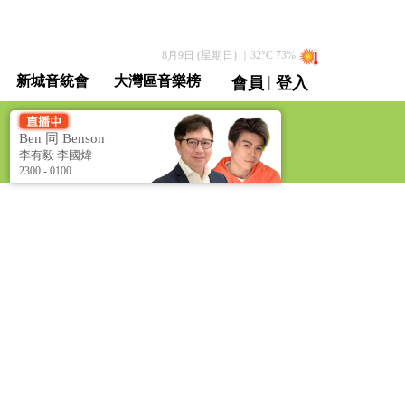
8月9日 (星期日)
｜
32
°C
73
%
|
新城音統會
大灣區音樂榜
會員
登入
直播 / 重溫
Ben 同 Benson
「chur」 到行 [Ben &
李有毅 李國煒
Benson Talk Show]
2300 - 0100