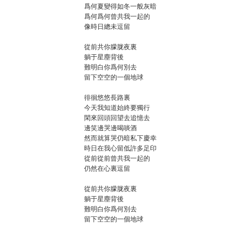
爲何夏變得如冬一般灰暗
爲何爲何曾共我一起的
像時日總未逗留
從前共你朦胧夜裏
躺于星塵背後
難明白你爲何別去
留下空空的一個地球
徘徊悠悠長路裏
今天我知道始終要獨行
閑來回頭回望去追憶去
邊笑邊哭邊喝啖酒
然而就算哭仍暗私下慶幸
時日在我心留低許多足印
從前從前曾共我一起的
仍然在心裏逗留
從前共你朦胧夜裏
躺于星塵背後
難明白你爲何別去
留下空空的一個地球