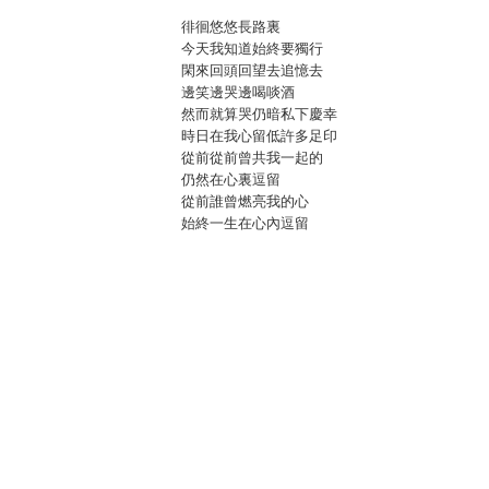
徘徊悠悠長路裏
今天我知道始終要獨行
閑來回頭回望去追憶去
邊笑邊哭邊喝啖酒
然而就算哭仍暗私下慶幸
時日在我心留低許多足印
從前從前曾共我一起的
仍然在心裏逗留
從前誰曾燃亮我的心
始終一生在心內逗留