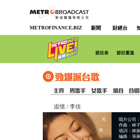
METROFINANCE.BIZ
新聞
財經台
節目表
節目重溫
追憶
/
李佳
唱片公司：TVB
作曲：林
填詞：林
編曲：張