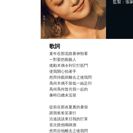
監製：張
歌詞
童年在那泥路裏伸頸看
一對耍把戲藝人
搖動木偶令到它打筋鬥
使我開心拍著手
然而待戲班離去之後我問
爲何木偶不留低一絲足印
爲何爲何曾共我一起的
像時日總未逗留
從前在那炎夏裏的暑假
跟我爸爸笑著行
沿途談談來日我的打算
首次跟他喝啖酒
然而自他離去之後我問