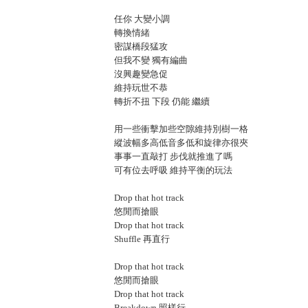
任你 大變小調
轉換情緒
密謀橋段猛攻
但我不變 獨有編曲
沒興趣變急促
維持玩世不恭
轉折不扭 下段 仍能 繼續
用一些衝擊加些空隙維持別樹一格
縱波幅多高低音多低和旋律亦很夾
事事一直敲打 步伐就推進了嗎
可有位去呼吸 維持平衡的玩法
Drop that hot track
悠閒而搶眼
Drop that hot track
Shuffle 再直行
Drop that hot track
悠閒而搶眼
Drop that hot track
Breakdown 照樣行