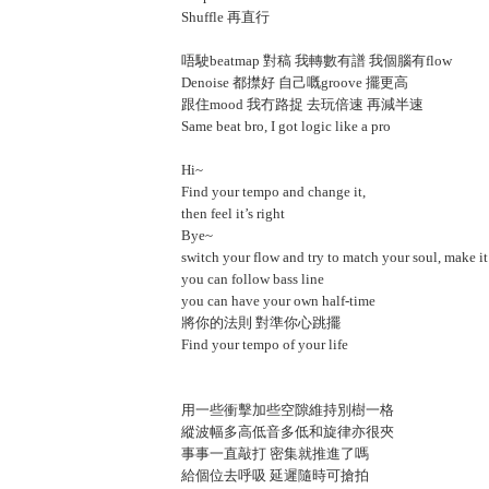
Shuffle 再直行
唔駛beatmap 對稿 我轉數有譜 我個腦有flow
Denoise 都㩒好 自己嘅groove 擺更高
跟住mood 我冇路捉 去玩倍速 再減半速
Same beat bro, I got logic like a pro
Hi~
Find your tempo and change it,
then feel it’s right
Bye~
switch your flow and try to match your soul, make it
you can follow bass line
you can have your own half-time
將你的法則 對準你心跳擺
Find your tempo of your life
用一些衝擊加些空隙維持別樹一格
縱波幅多高低音多低和旋律亦很夾
事事一直敲打 密集就推進了嗎
給個位去呼吸 延遲隨時可搶拍