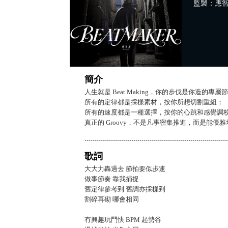
監製：應智越/
簡介
人生就是 Beat Making，你的步伐是你造的專屬
所有的定律都是採樣素材，按你所想切割重組；
所有的速度都是一種選擇，按你的心跳和感覺調
真正的 Groovy，不是凡事密集推進，而是能優雅地在
歌詞
大大力轟過去 節拍要似步速
做事節奏 靠我捕捉
舊定律參考到 舊調亦採樣到
割碎再砌 哪會相同
冇興趣玩鬥快 BPM 起勢谷