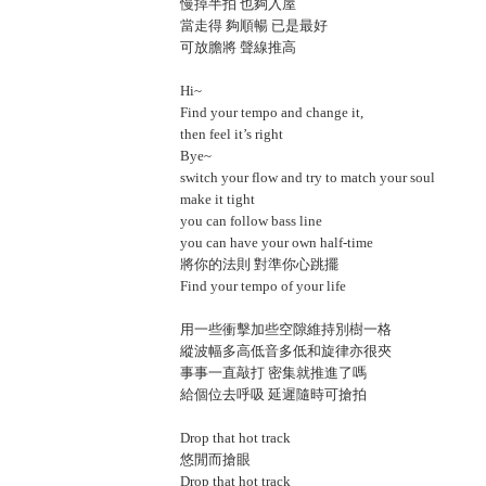
慢掉半拍 也夠入屋
當走得 夠順暢 已是最好
可放膽將 聲線推高
Hi~
Find your tempo and change it,
then feel it’s right
Bye~
switch your flow and try to match your soul
make it tight
you can follow bass line
you can have your own half-time
將你的法則 對準你心跳擺
Find your tempo of your life
用一些衝擊加些空隙維持別樹一格
縱波幅多高低音多低和旋律亦很夾
事事一直敲打 密集就推進了嗎
給個位去呼吸 延遲隨時可搶拍
Drop that hot track
悠閒而搶眼
Drop that hot track