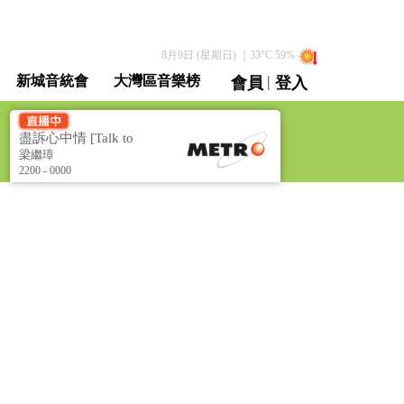
8月9日 (星期日)
｜
33
°C
59
%
|
新城音統會
大灣區音樂榜
會員
登入
直播 / 重溫
盡訴心中情 [Talk to
Me]
梁繼璋
2200 - 0000