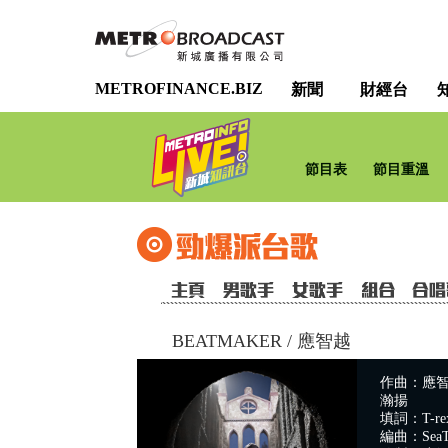
METROFINANCE.BIZ
新聞
財經台
節目表
節目重溫
BEATMAKER
/
應智越
作曲：應智越/ S
瀚揚
填詞：T-re
編曲：SeaTr