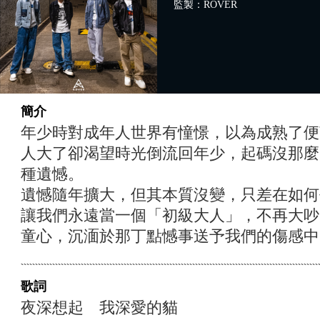
監製：ROVER
簡介
年少時對成年人世界有憧憬，以為成熟了便
人大了卻渴望時光倒流回年少，起碼沒那麼
種遺憾。
遺憾隨年擴大，但其本質沒變，只差在如何
讓我們永遠當一個「初級大人」，不再大吵
童心，沉湎於那丁點憾事送予我們的傷感中
歌詞
夜深想起 我深愛的貓