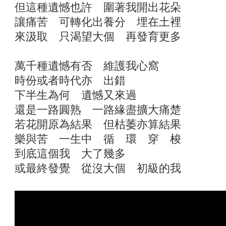
但這種遺憾也許 圍著我開出花朵
讓痛苦 可轉化出養分 埋在土裡
來汲取 只渴望大個 再發育更多
萬千種遺憾有否 維護我心窩
時份或者時代亦 出錯
下半生為何 遺憾又來過
還是一路圓熟 一路緣盡擴大痛楚
若花開原為結果 但枯萎亦算結果
樂與苦 一生中 循 環 穿 梭
到底這個我 大了幾多
或最終發覺 從沒大個 初級的我