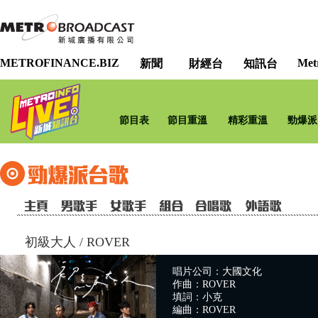
METROFINANCE.BIZ
Met
新聞
財經台
知訊台
節目表
節目重溫
精彩重溫
勁爆派
初級大人
/
ROVER
唱片公司：大國文化
作曲：ROVER
填詞：小克
編曲：ROVER