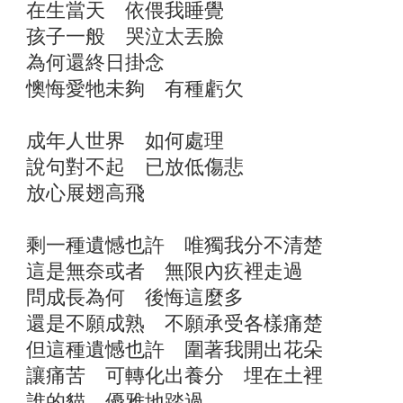
在生當天 依偎我睡覺
孩子一般 哭泣太丟臉
為何還終日掛念
懊悔愛牠未夠 有種虧欠
成年人世界 如何處理
說句對不起 已放低傷悲
放心展翅高飛
剩一種遺憾也許 唯獨我分不清楚
這是無奈或者 無限內疚裡走過
問成長為何 後悔這麼多
還是不願成熟 不願承受各樣痛楚
但這種遺憾也許 圍著我開出花朵
讓痛苦 可轉化出養分 埋在土裡
誰的貓 優雅地踏過