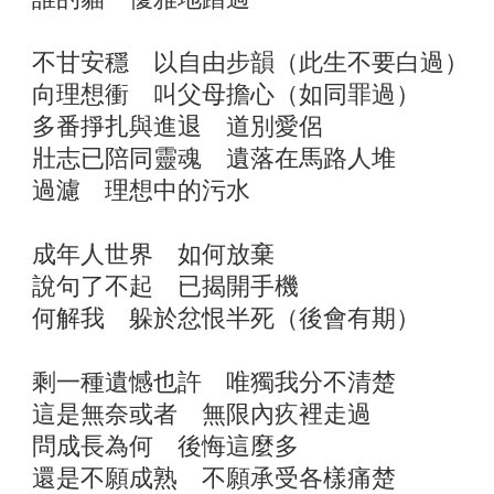
不甘安穩 以自由步韻（此生不要白過）
向理想衝 叫父母擔心（如同罪過）
多番掙扎與進退 道別愛侶
壯志已陪同靈魂 遺落在馬路人堆
過濾 理想中的污水
成年人世界 如何放棄
說句了不起 已揭開手機
何解我 躲於忿恨半死（後會有期）
剩一種遺憾也許 唯獨我分不清楚
這是無奈或者 無限內疚裡走過
問成長為何 後悔這麼多
還是不願成熟 不願承受各樣痛楚