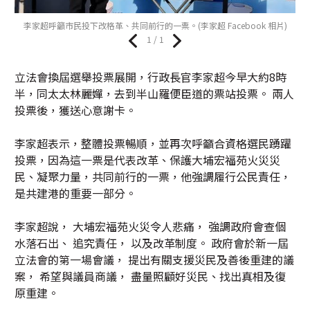
李家超呼籲市民投下改格革、共同前行的一票。(李家超 Facebook 相片)
1 / 1
立法會換屆選舉投票展開，行政長官李家超今早大約8時
半，同太太林麗嬋，去到半山羅便臣道的票站投票。 兩人
投票後，獲送心意謝卡。
李家超表示，整體投票暢順，並再次呼籲合資格選民踴躍
投票，因為這一票是代表改革、保護大埔宏福苑火災災
民、凝聚力量，共同前行的一票，他強調履行公民責任，
是共建港的重要一部分。
李家超說， 大埔宏福苑火災令人悲痛， 強調政府會查個
水落石出、 追究責任， 以及改革制度。 政府會於新一屆
立法會的第一場會議， 提出有關支援災民及善後重建的議
案， 希望與議員商議， 盡量照顧好災民、找出真相及復
原重建。