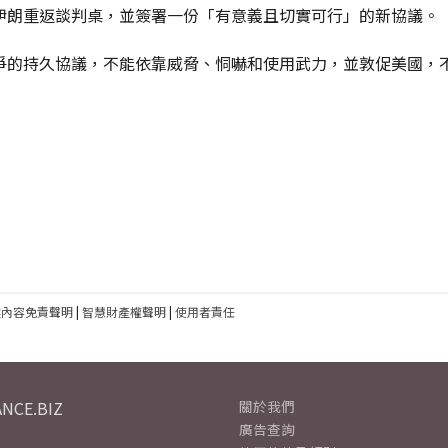
伊朗重返談判桌，並簽署一份「有意義且切實可行」的新協議。
爭的持久協議，不能依靠威脅、恫嚇和使用武力，並敦促美國，
建內容免責聲明
|
智慧財產權聲明
|
使用者責任
NCE.BIZ
關於我們
廣告查詢