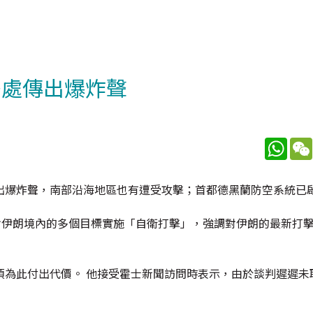
多處傳出爆炸聲
What
出爆炸聲，南部沿海地區也有遭受攻擊；首都德黑蘭防空系統已
對伊朗境內的多個目標實施「自衛打擊」，強調對伊朗的最新打
須為此付出代價。 他接受霍士新聞訪問時表示，由於談判遲遲未