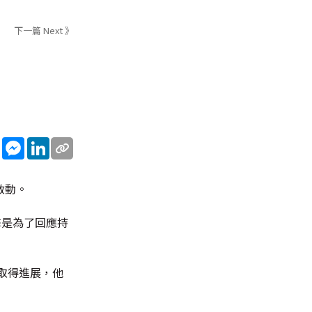
下一篇 Next 》
sApp
WeChat
Messenger
LinkedIn
啟動。
擊是為了回應持
取得進展，他