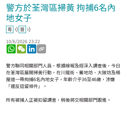
警方於荃灣區掃黃 拘捕6名內
地女子
10/6/2026 23:22
WhatsApp
WeChat
LinkedIn
警方聯同相關部門人員，根據線報及經深入調查後，今日
在荃灣區展開掃黃行動，在川龍街、鱟地坊、大陂坊及楊
屋道一帶拘捕6名內地女子，年齡介乎36至46歲，涉嫌
「違反逗留條件」。
所有被捕人正被扣留調查，稍後將交相關部門跟進。