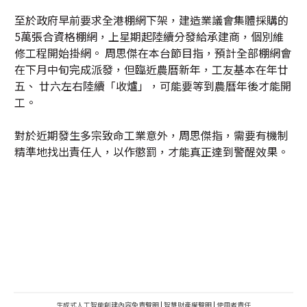
至於政府早前要求全港棚網下架，建造業議會集體採購的
5萬張合資格棚網，上星期起陸續分發給承建商，個別維
修工程開始掛網。 周思傑在本台節目指，預計全部棚網會
在下月中旬完成派發，但臨近農曆新年，工友基本在年廿
五、 廿六左右陸續「收爐」，可能要等到農曆年後才能開
工。
對於近期發生多宗致命工業意外，周思傑指，需要有機制
精準地找出責任人，以作懲罰，才能真正達到警醒效果。
生成式人工智能創建內容免責聲明
|
智慧財產權聲明
|
使用者責任