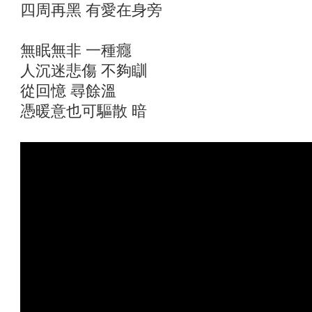
四周再黑 有愛在身旁
無眠無非 一種癮
人沉迷悲傷 不夠瞓
從回憶 尋餘溫
憑暖意也可驅散 暗