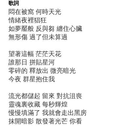
歌詞
悶在被窩 何時天光
情緒夜裡猖狂
如夢靨般 反與芻 纏住心臟
無形傷 過了但未算過
望著這幅 茫茫天花
誰那日 拼貼星河
零碎的 釋放出 微亮暗光
今夜 群星抱住我
流光都儲起 留來 對抗沮喪
靈魂裏收藏 每秒輝煌
慢慢填滿了 我就會走出黑房
抹開暗影 散發著光芒 你看