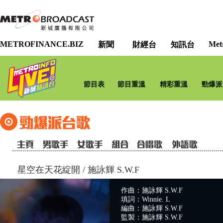
METROFINANCE.BIZ
Met
新聞
財經台
知訊台
節目表
節目重溫
精彩重溫
勁爆派
星空在天花綻開
/
施詠輝 S.W.F
作曲：施詠輝 S.W.F
填詞：Winnie. L
編曲：施詠輝 S.W.F
監製：施詠輝 S.W.F