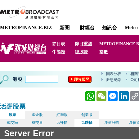
METROFINANCE.BIZ
Metro 
新聞
財經台
知訊台
節目表
節目重溫
METROFINANCE.B
牛熊證
認股證
指數
WhatsApp
WeChat
Messenger
Linked
股票
國企股
紅籌股
創業版
成交額
成交量
%升幅
%跌幅
淨值升幅
淨值