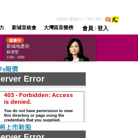
8月8日 (星期六)
｜
34
°C
59
%
|
力
新城音統會
大灣區音樂榜
會員
登入
直播 / 重溫
新城地產街
[MetroLand]
林潔瑩
1500 - 1600