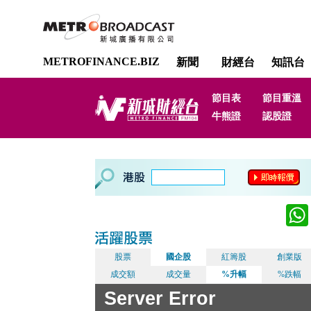
METROFINANCE.BIZ
新聞
財經台
知訊台
節目表
節目重溫
牛熊證
認股證
股票
國企股
紅籌股
創業版
成交額
成交量
%升幅
%跌幅