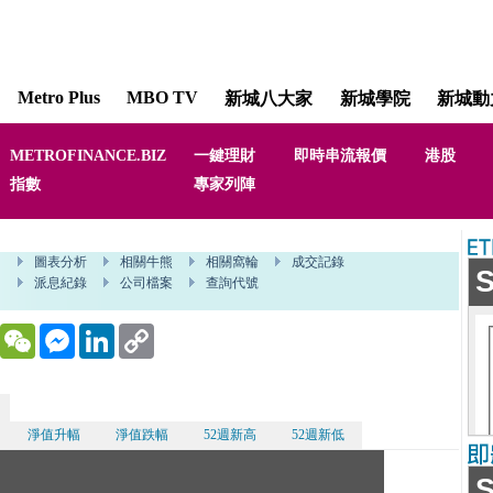
Metro Plus
MBO TV
新城八大家
新城學院
新城動
METROFINANCE.BIZ
一鍵理財
即時串流報價
港股
指數
專家列陣
WhatsApp
WeChat
Messenger
LinkedIn
Copy
Link
淨值升幅
淨值跌幅
52週新高
52週新低