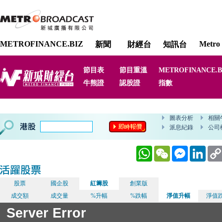
METROFINANCE.BIZ
Metro 
新聞
財經台
知訊台
節目表
節目重溫
METROFINANCE.B
牛熊證
認股證
指數
WhatsApp
WeChat
Messenger
Linked
股票
國企股
紅籌股
創業版
成交額
成交量
%升幅
%跌幅
淨值升幅
淨值