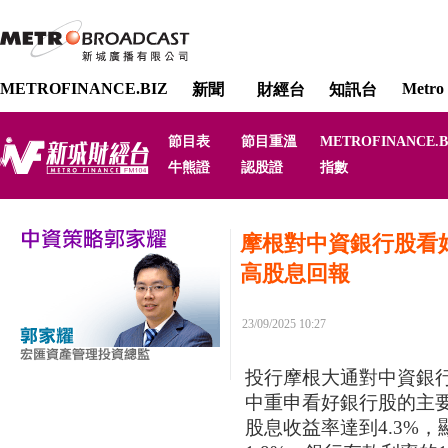
METROFINANCE.BIZ
Metro 
新聞
財經台
知訊台
節目表
節目重溫
METROFINANCE.B
牛熊證
認股證
指數
摩根對中資銀行股看
高股息回報
23/09/2025 10:27
投行摩根大通對中資銀
中重申看好銀行股的主要
股息收益率達到4.3%