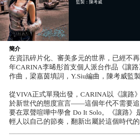
監製：陳考威
簡介
在資訊碎片化、審美多元的世界，已經不再有
年CARINA李晞彤首支個人派台作品《讓路》
作曲，梁嘉茵填詞，Y.Siu編曲，陳考威監
從VIVA正式單飛出發，CARINA以《讓路
於新世代的態度宣言——這個年代不需要追
要在眾聲喧嘩中學會 Do It Solo。《讓
輕人以自己的節奏，翻新出屬於這個時代的