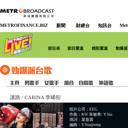
METROFINANCE.BIZ
Met
新聞
財經台
知訊台
節目表
節目重溫
精彩重溫
勁爆派
讓路
/
CARINA 李晞彤
唱片公司：EEG
作曲：KW 朱敏希/ Y.Siu
填詞：梁嘉茵
編曲：Y.Siu@emp