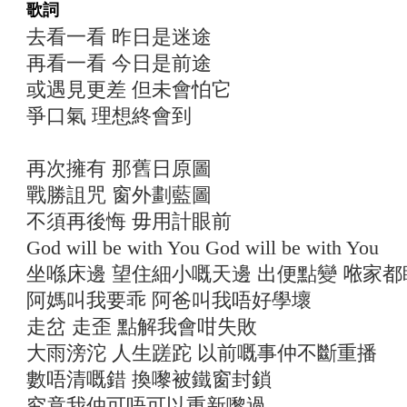
歌詞
去看一看 昨日是迷途
再看一看 今日是前途
或遇見更差 但未會怕它
爭口氣 理想終會到
再次擁有 那舊日原圖
戰勝詛咒 窗外劃藍圖
不須再後悔 毋用計眼前
God will be with You God will be with You
坐喺床邊 望住細小嘅天邊 出便點變 𠵱家
阿媽叫我要乖 阿爸叫我唔好學壞
走岔 走歪 點解我會咁失敗
大雨滂沱 人生蹉跎 以前嘅事仲不斷重播
數唔清嘅錯 換嚟被鐵窗封鎖
究竟我仲可唔可以重新嚟過