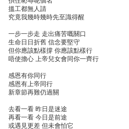
孭住恥辱呢個名
搵工都無人請
究竟我幾時幾時先至識得醒
一步一步走 走出痛苦嘅關口
生命日日折舊 信念要堅守
但你應該點樣撐 你應該點樣行
唔使擔心 上帝兒女會同你一齊行
感恩有你同行
感恩有上帝同行
新章節再難仍過關
去看一看 昨日是迷途
再看一看 今日是前途
或遇見更差 但未會怕它