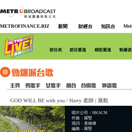
METROFINANCE.BIZ
Met
新聞
財經台
知訊台
節目表
節目重溫
精彩重溫
勁爆派
GOD WILL BE with you
/
Harry 老師 | 展航
唱片公司：HKACM
作曲：羅堅
填詞：黃維棣
編曲：羅堅