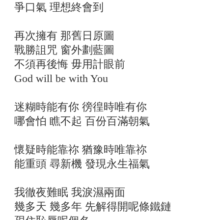
爭口氣 理想終會到
再次擁有 那舊日原圖
戰勝詛咒 窗外劃藍圖
不須再後悔 毋用計眼前
God will be with You
迷糊時能有你 徬徨時唯有你
哪會怕 瞧不起 百份百滿朝氣
懷疑時能靠祢 猶豫時唯靠祢
能重頭 尋新機 發現永生福氣
我徹夜難眠 我淚濕兩面
幾多天 幾多年 先解得開呢條鐵鏈