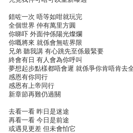
錯咗一次 唔等如咁就玩完
全個世界 仲有萬里方圓
你睇吓 外面仲係陽光燦爛
你嘅將來 就係會無咗界限
兄弟 聽我講 有心跳先至係最緊要
終會有日 有人會為你呼叫
夢想起步點樣都唔會遲 就係爭你肯唔肯去
感恩有你同行
感恩有上帝同行
新章節再難仍過關
去看一看 昨日是迷途
再看一看 今日是前途
或遇見更差 但未會怕它