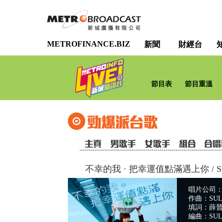
METROFINANCE.BIZ
新聞
財經台
節目表
節目重溫
不幸的我 · 把幸運值點滿遇上你
/
S
唱片公司：
作曲：SUL
填詞：薛
編曲：SULIS 