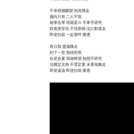
不幸煩惱驟變 泡泡飛走
腦內只有 二人宇宙
相學玄學 塔羅星斗 手牽手研究
跌進密室也 不找密碼 沒計劃逃走
即使扣留 一起發吽 樂透
有日我 靈魂飄走
到下一世 熱情照舊
你是炎夏 我做啤酒 熱戀不研究
法國定北角 不需定案 未看地圖走
即使遠遊 即使扣留 樂透