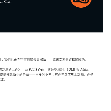
n Chan
戰，我們也會在宇宙戰艦天天探險——原來幸運是這樣降臨的。
值點滿遇上你》，由 SULIS 作曲、薛晉寧填詞、SULIS 與 Adrian
IS以歌曲記錄愛情裡最微小的奇蹟——再多的不幸，有你幸運值馬上點滿。你是
直走。