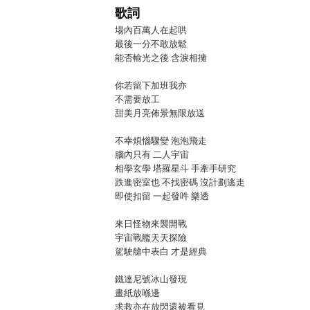
歌詞
場內百萬人在起哄
最後一分不敢放鬆
能否輸光之後 含淚相擁
你若留下加班我亦
不需要放工
甜美月亮佈景無限放送
不幸煩惱驟變 泡泡飛走
腦內只有 二人宇宙
相學玄學 塔羅星斗 手牽手研究
跌進密室也 不找密碼 沒計劃逃走
即使扣留 一起發吽 樂透
來日怪物來襲開戰
宇宙戰艦天天探險
駕駛艙中表白 才是經典
鐵達尼號冰山發現
畫紙放喺邊
求救亦在放閃還被看見