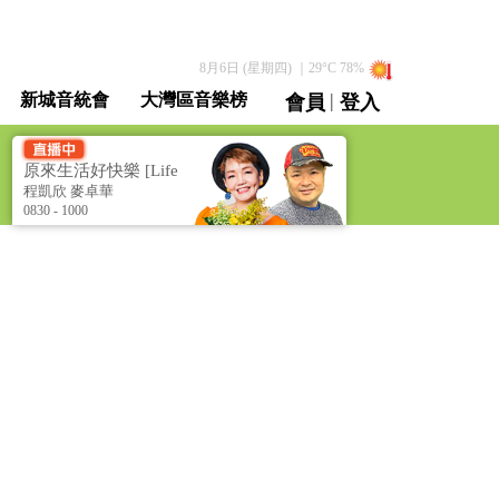
8月6日 (星期四)
｜
29
°C
78
%
|
新城音統會
大灣區音樂榜
會員
登入
直播 / 重溫
原來生活好快樂 [Life
is so Happy]
程凱欣 麥卓華
0830 - 1000