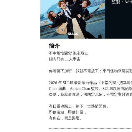
監製：Adria
簡介
不幸煩惱驟變 泡泡飛走
腦內只有 二人宇宙
你若留下加班，我就不需放工；來日怪物來襲開
2026 年 SULIS 最新派台作品《不幸的我 · 把幸運
Chan 編曲、Adrian Chan 監製。SUL
炎夏，我就做啤酒；法國定北角，不需定案只管
有日靈魂飄走，到下一世熱情照舊。
即使遠遊，即使扣留，
有你在，就是樂透。