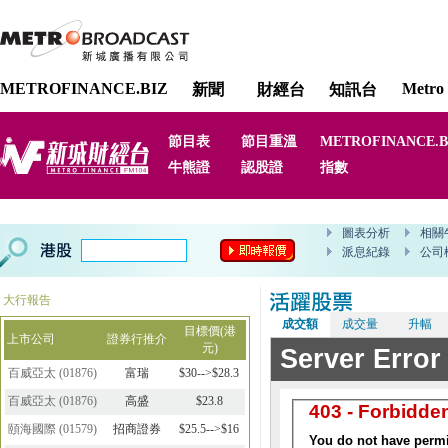
METROFINANCE.BIZ
Metro 
新聞
財經台
知訊台
節目表
節目重溫
METROFINANCE.B
牛熊證
認股證
指數
大行報告
成交額
成交量
升幅
目標價(港
上市公司
證券行推介
元)
百威亞太
(
01876
)
富瑞
$30-->$28.3
百威亞太
(
01876
)
高盛
$23.8
頤海國際
(
01579
)
招商證券
$25.5-->$16