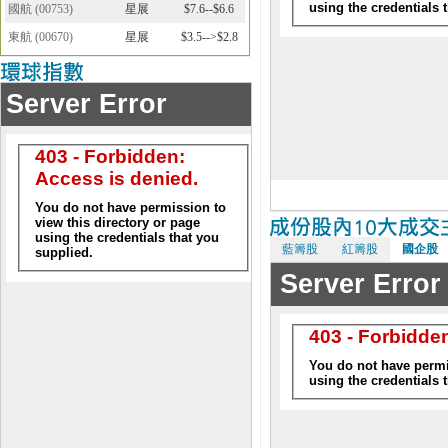
國航
(
00753
)
星展
$7.6--$6.6
東航
(
00670
)
星展
$3.5-->$2.8
藍籌股
紅籌股
國企股