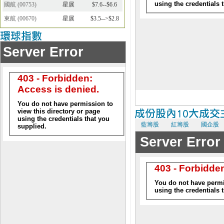
國航
(
00753
)
星展
$7.6--$6.6
東航
(
00670
)
星展
$3.5-->$2.8
藍籌股
紅籌股
國企股