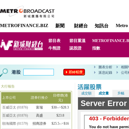
METROFINANCE.BIZ
Metro 
新聞
財經台
知訊台
節目表
節目重溫
METROFINANCE.B
牛熊證
認股證
指數
大行報告
成交額
成交量
升幅
目標價(港
上市公司
證券行推介
元)
百威亞太
(
01876
)
富瑞
$30-->$28.3
百威亞太
(
01876
)
高盛
$23.8
頤海國際
(
01579
)
招商證券
$25.5-->$16