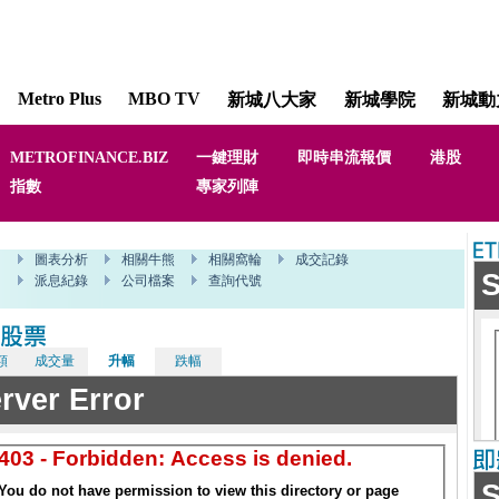
Metro Plus
MBO TV
新城八大家
新城學院
新城動
METROFINANCE.BIZ
一鍵理財
即時串流報價
港股
指數
專家列陣
額
成交量
升幅
跌幅