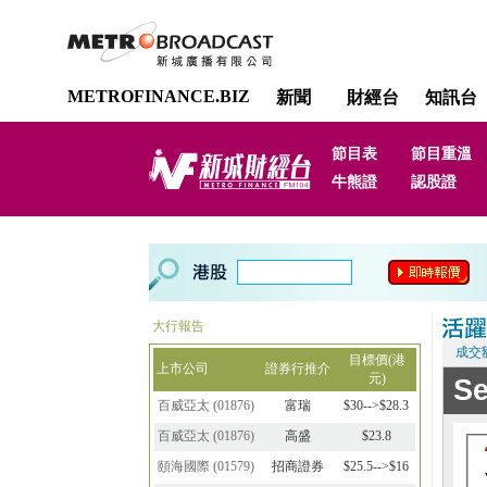
METROFINANCE.BIZ
新聞
財經台
知訊台
節目表
節目重溫
牛熊證
認股證
大行報告
成交
目標價(港
上市公司
證券行推介
元)
百威亞太
(
01876
)
富瑞
$30-->$28.3
百威亞太
(
01876
)
高盛
$23.8
頤海國際
(
01579
)
招商證券
$25.5-->$16