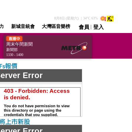
8月8日 (星期六)
｜
34
°C
63
%
|
力
新城音統會
大灣區音樂榜
會員
登入
直播 / 重溫
周末午間新聞
[Weekend Noon
新聞部
Headlines]
1330 - 1400