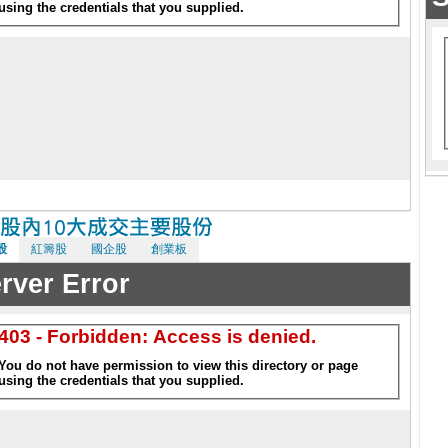
股
紅籌股
國企股
創業板