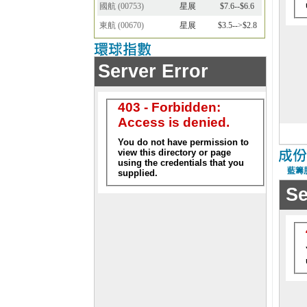
國航
(
00753
)
星展
$7.6--$6.6
東航
(
00670
)
星展
$3.5-->$2.8
藍籌