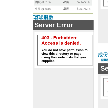
國航
(
00753
)
星展
$7.6--$6.6
東航
(
00670
)
星展
$3.5-->$2.8
藍籌