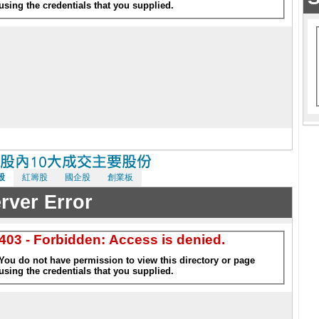
股
紅籌股
國企股
創業板