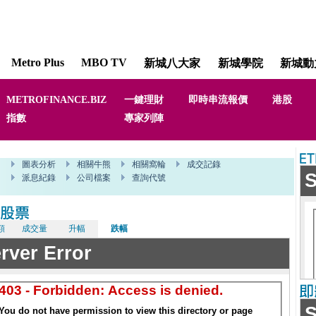
Metro Plus
MBO TV
新城八大家
新城學院
新城動
METROFINANCE.BIZ
一鍵理財
即時串流報價
港股
道指
指數
專家列陣
陳俊文
額
成交量
升幅
跌幅