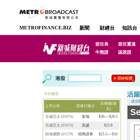
METROFINANCE.BIZ
新聞
財經台
知訊台
節目表
節目重溫
牛熊證
認股證
大行報告
成交
目標價(港
上市公司
證券行推介
元)
百威亞太
(
01876
)
富瑞
$30-->$28.3
百威亞太
(
01876
)
高盛
$23.8
頤海國際
(
01579
)
招商證券
$25.5-->$16