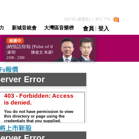
8月7日 (星期五)
｜
30
°C
77
%
|
力
新城音統會
大灣區音樂榜
會員
登入
直播 / 重溫
納指話你知 [Pulse of the Indexes]
道指納指話你知 [Pulse of the
 朱家明
陳俊文 朱家明
2100 - 2300