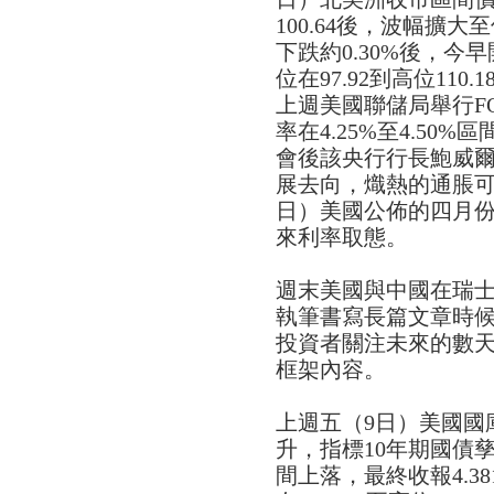
100.64後，波幅擴大至低
下跌約0.30%後，今早
位在97.92到高位110
上週美國聯儲局舉行F
率在4.25%至4.5
會後該央行行長鮑威
展去向，熾熱的通脹可
日）美國公佈的四月
來利率取態。
週末美國與中國在瑞
執筆書寫長篇文章時
投資者關注未來的數
框架內容。
上週五（9日）美國國
升，指標10年期國債孳息
間上落，最終收報4.3