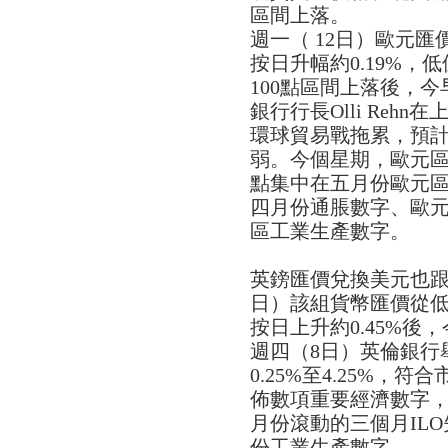
區間上落。
週一（ 12日）歐元
按日升幅約0.19%，低位
100點區間上落後，今
銀行行長Olli Reh
環球貿易戰拖累，預
弱。今個星期，歐元
點集中在五月份歐元區
四月份通脹數字、歐元
區工業生產數字。
英鎊匯價兌換美元也跟
日）該組貨幣匯價從低位1.
按日上升約0.45%後，
週四（8日）英倫銀行
0.25%至4.25%
佈數項重要經濟數字
月份滾動的三個月IL
份工業生產數字。