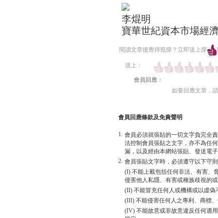
李焜明
寶華世紀資本市場經
閱讀文章後覺得抵撐？立即送上撐
送上：
會員回應：
如要回應文章，
會員回應條款及免責聲明
1.
會員必須就張貼的一切文字負完全責
法控制會員張貼之文字，亦不為任何
漏，以及經由本網站張貼、發送電子
2.
會員張貼文字時，必須遵守以下守則
(I) 不能上載包括任何非法、有害
侵害他人私隱、有害或種族歧視的或
(II) 不能冒充任何人或機構或以
(III) 不能侵害任何人之專利、商
(IV) 不能故意或非故意違反任何