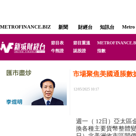
METROFINANCE.BIZ
Metro 
新聞
財經台
知訊台
節目表
節目重溫
METROFINANCE.B
牛熊證
認股證
指數
市場聚焦美國通脹數
12/05/2025 10:17
週一（ 12日）亞太
換各種主要貨幣整體變
日）北美洲收市區間