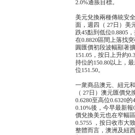
2.0%通脹目標。
美元兌換兩種傳統安
面，週四（ 27日）美元
跌45點到低位0.880
在0.8820區間上落找
圓匯價初段波幅顯著擴大
151.05，按日上升約
持位的150.80以上，最
位151.50。
一衆商品澳元、紐元
（ 27日）澳元匯價
0.6280至高位0.63
0.10%後，今早最新報0
價兌換美元也在窄幅區間
0.5755 ，按日收市大
整體而言，澳洲及紐