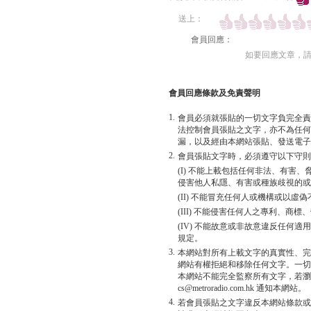
送上：
會員回應：
如要回應文章，
會員回應條款及免責聲明
1.
會員必須就張貼的一切文字負完全責
法控制會員張貼之文字，亦不為任何
漏，以及經由本網站張貼、發送電子
2.
會員張貼文字時，必須遵守以下守則
(I) 不能上載包括任何非法、有害
侵害他人私隱、有害或種族歧視的或
(II) 不能冒充任何人或機構或以
(III) 不能侵害任何人之專利、商
(IV) 不能故意或非故意違反任何
規定。
3.
本網站對所有上載文字的真實性、完
網站有權拒絕和移除任何文字。一切
本網站不能完全監察所有文字，若瀏
cs@metroradio.com.hk 通知本網站。
4.
若會員張貼之文字違反本網站條款或