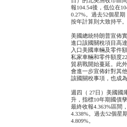
日）的北美洲收市區
報104.54後，低位在10
0.27%。過去52個星期，
按年計算則大致持平
美國總統特朗普宣佈
進口該國關稅項目高達2
入口美國車輛及零件額
私家車輛和零件額度2
貿易戰開始蔓延。此外
會進一步宣佈針對其
該國關稅事項，也成
週四（ 27日）美國
升，指標10年期國債孳息
最終收報4.363%區間
4.338%。過去52個星
4.809%。