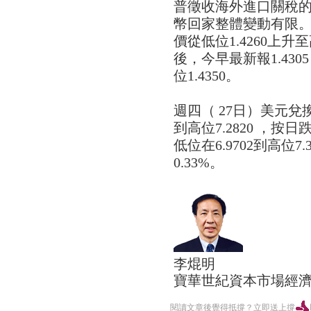
普徵收海外進口關稅
幣回家整體變動有限。
價從低位1.4260上升至
後，今早最新報1.43
位1.4350。
週四（ 27日）美元兌換
到高位7.2820 ，按日
低位在6.9702到高位7
0.33%。
李焜明
寶華世紀資本市場經
閱讀文章後覺得抵撐？立即送上撐