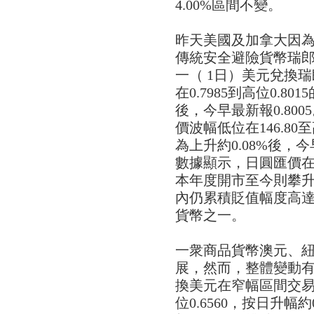
4.00%區間不變。
昨天美國及加拿大因
傳統安全避險貨幣瑞
一（ 1日）美元兌換
在0.7985到高位0.8
後，今早最新報0.80
價波幅低位在146.80
為上升約0.08%後，今
數據顯示，日圓匯價在
本年度開市至今則攀升
內仍累積貶值幅度高達
貨幣之一。
一衆商品貨幣澳元、
展，然而，整體變動有
換美元在窄幅區間交易，
位0.6560，按日升幅