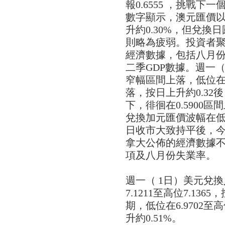
報0.6555 ，挑戰下一
數字顯示，澳元匯價以trad
升約0.30%，但兌
則略為疲弱。投資者
經濟數據，包括八月份S&
二季GDP數據。週一
窄幅區間上落，低位在0.5
落，按日上升約0.3
下，徘徊在0.5900
兌換加元匯價波幅在低位1
日收市大致持平後，今早
拿大公佈的經濟數據
項及八月份失業率。
週一（ 1日）美元兌
7.1211至高位7.136
期，低位在6.9702至高
升約0.51%。