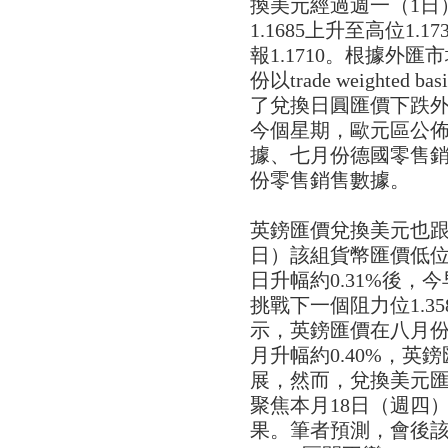
換美元經過週一（1日）
1.1685上升至高位1.
報1.1710。根據外
份以trade weighte
了兌換日圓匯價下跌
今個星期，歐元區公
據、七月份德國零售銷
份零售銷售數據。
英鎊匯價兌換美元也跟
日）該組貨幣匯價低位在1
日升幅約0.31%後，今
挑戰下一個阻力位1.3
示，英鎊匯價在八月份以tra
月升幅約0.40%，
展，然而，兌換美元匯
聚焦本月18日（週四
果。筆者預測，會後