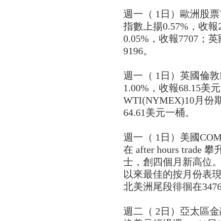
週一（ 1日）歐洲股
指數上揚0.57%，收報
0.05%，收報7707；
9196。
週一（ 1日）英國倫敦Br
1.00%，收報68.1
WTI(NYMEX)10月
64.61美元一桶。
週一（ 1日）美國CO
在 after hours tra
士，創四個月新高位
以來最佳的按月份表
北美洲尾段徘徊在347
週二（ 2日）亞太區