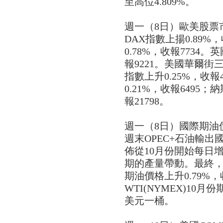
至高位4.809%。
週一（8日）歐美股票
DAX指數上揚0.89%
0.78%，收報7734。英
報9221。美國華爾
指數上升0.25%，收報
0.21%，收報6495
報21798。
週一（8日）國際期油
週末OPEC+石油輸
佈從10月份開始每日增
期的產量帶動。最終，英國
期油價格上升0.79%，
WTI(NYMEX)10月份
美元一桶。