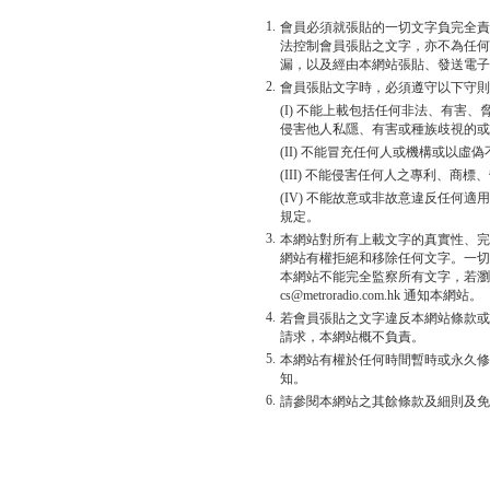
1.
會員必須就張貼的一切文字負完全責
法控制會員張貼之文字，亦不為任何
漏，以及經由本網站張貼、發送電子
2.
會員張貼文字時，必須遵守以下守則
(I) 不能上載包括任何非法、有害
侵害他人私隱、有害或種族歧視的或
(II) 不能冒充任何人或機構或以
(III) 不能侵害任何人之專利、商
(IV) 不能故意或非故意違反任何
規定。
3.
本網站對所有上載文字的真實性、完
網站有權拒絕和移除任何文字。一切
本網站不能完全監察所有文字，若瀏
cs@metroradio.com.hk 通知本網站。
4.
若會員張貼之文字違反本網站條款或
請求，本網站概不負責。
5.
本網站有權於任何時間暫時或永久修
知。
6.
請參閱本網站之其餘條款及細則及免