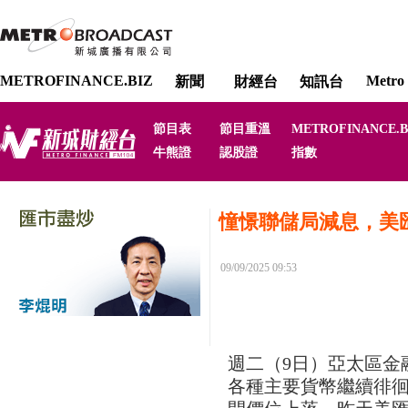
METROFINANCE.BIZ
Metro 
新聞
財經台
知訊台
節目表
節目重溫
METROFINANCE.B
牛熊證
認股證
指數
憧憬聯儲局減息，美
09/09/2025 09:53
週二（9日）亞太區金
各種主要貨幣繼續徘徊