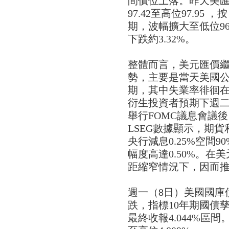
間價位上落。昨天美匯指
97.42至高位97.95 
期，波幅擴大至低位96.
下跌約3.32%。
整體而言，美元匯價繼
勢，主要是當天美國
期，其中失業率徘徊在
衍生投資者預期下週二/
舉行FOMC議息會議後
LSEG數據顯示，期
央行減息0.25%空間
幅度高達0.50%。
距縮窄情況下，因而
週一（8日）美國國庫
跌，指標10年期國債孳息
最終收報4.044%區間