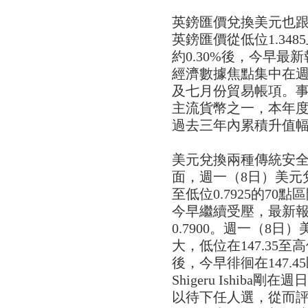
英鎊匯價兌換美元也跟
英鎊匯價從低位1.3485
約0.30%後，今早最新
經濟數據焦點集中在週五
及七月份貿易帳項。
主流貨幣之一，本年度
過去三年內累積升值幅度
美元兌換兩種傳統安
面，週一（8日）美元兌
至低位0.7925的70
今早繼續受壓，最新報0
0.7900。週一（8
大，低位在147.35至高
後，今早徘徊在147.
Shigeru Ishib
以待下任人選，從而