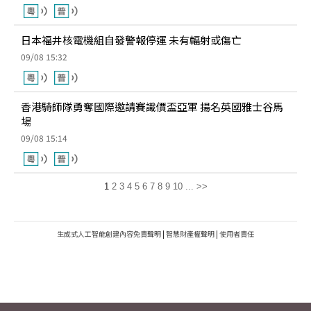
日本福井核電機組自發警報停運 未有輻射或傷亡
09/08 15:32
香港騎師隊勇奪國際邀請賽識價盃亞軍 揚名英國雅士谷馬
場
09/08 15:14
1
2
3
4
5
6
7
8
9
10
...
>>
生成式人工智能創建內容免責聲明
|
智慧財產權聲明
|
使用者責任