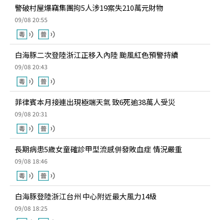
警破村屋爆竊集團拘5人涉19案失210萬元財物
09/08 20:55
白海豚二次登陸浙江正移入內陸 颱風紅色預警持續
09/08 20:43
菲律賓本月接連出現極端天氣 致6死逾38萬人受災
09/08 20:31
長期病患5歲女童確診甲型流感併發敗血症 情況嚴重
09/08 18:46
白海豚登陸浙江台州 中心附近最大風力14級
09/08 18:25