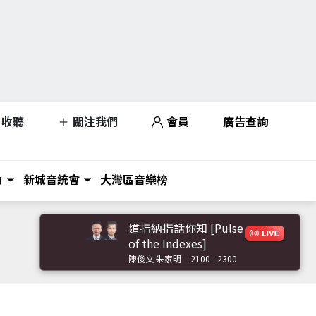
收聽
關注我們
會員
廣告查詢
力
新城音統會
大灣區音樂榜
道指納指話你知 [Pulse
of the Indexes]
陳俊文 朱家明
2100 - 2300