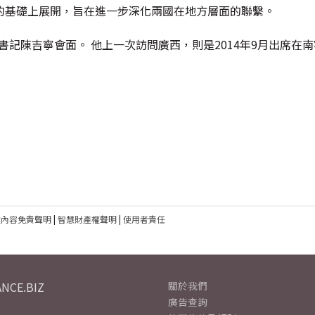
的基礎上展開，旨在進一步深化兩國在地方層面的聯繫。
書記陳吉寧會面。 他上一次訪問廣西，則是2014年9月出席在南
建內容免責聲明
|
智慧財產權聲明
|
使用者責任
NCE.BIZ
關於我們
廣告查詢