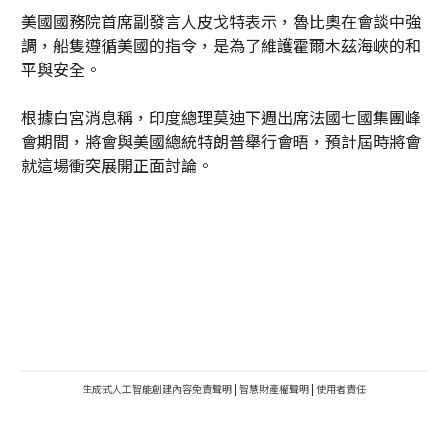
美國國務院首席副發言人皮戈特表示，魯比奧在會談中強
調，船隻遵循美國的指令，是為了維護霍爾木茲海峽的和
平與安全。
根據白宮消息稱，印度總理莫迪下週出席法國七國集團峰
會期間，將會與美國總統特朗普舉行會晤，預計屆時將會
就這場衝突展開正面討論。
生成式人工智能創建內容免責聲明
|
智慧財產權聲明
|
使用者責任