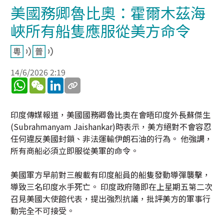
美國務卿魯比奧：霍爾木茲海
峽所有船隻應服從美方命令
14/6/2026 2:19
WhatsApp
WeChat
LinkedIn
印度傳媒報道，美國國務卿魯比奧在會晤印度外長蘇傑生
(Subrahmanyam Jaishankar)時表示，美方絕對不會容忍
任何違反美國封鎖、非法運輸伊朗石油的行為。 他強調，
所有商船必須立即服從美軍的命令。
美國軍方早前對三艘載有印度船員的船隻發動導彈襲擊，
導致三名印度水手死亡。 印度政府隨即在上星期五第二次
召見美國大使館代表，提出強烈抗議，批評美方的軍事行
動完全不可接受。