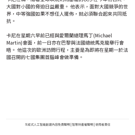
大國對小國的脅迫日益嚴重。 他表示，面對大國競爭的世
界，中等強國如果不想任人擺佈，就必須聯合起來共同抵
抗。
卡尼在星期六早前已經與愛爾蘭總理馬丁(Michael
Martin)會面，前一日亦在巴黎與法國總統馬克龍舉行會
晤。 他這次的歐洲訪問行程，主要是為即將在星期一於法
國召開的七國集團首腦峰會做準備。
生成式人工智能創建內容免責聲明
|
智慧財產權聲明
|
使用者責任