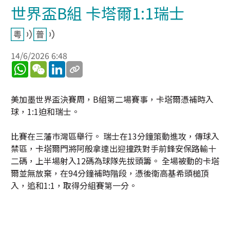
世界盃B組 卡塔爾1:1瑞士
14/6/2026 6:48
WhatsApp
WeChat
LinkedIn
美加墨世界盃決賽周，B組第二場賽事，卡塔爾憑補時入
球，1:1迫和瑞士。
比賽在三藩巿灣區舉行。 瑞士在13分鐘策動進攻，傳球入
禁區，卡塔爾門將阿般拿達出迎撞跌對手前鋒安保路輸十
二碼，上半場射入12碼為球隊先拔頭籌。 全場被動的卡塔
爾並無放棄，在94分鐘補時階段，憑後衛高基希頭槌頂
入，追和1:1，取得分組賽第一分。