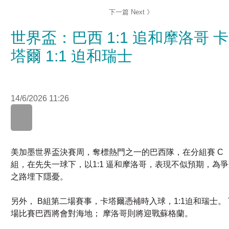
世界盃：巴西 1:1 追和摩洛哥 卡
塔爾 1:1 迫和瑞士
14/6/2026 11:26
美加墨世界盃決賽周，奪標熱門之一的巴西隊，在分組賽 C
在先失一球下，以1:1 逼和摩洛哥，表現不似預期，為爭冠
埋下隱憂。
另外， B組第二場賽事，卡塔爾憑補時入球，1:1迫和瑞士。 
場比賽巴西將會對海地； 摩洛哥則將迎戰蘇格蘭。