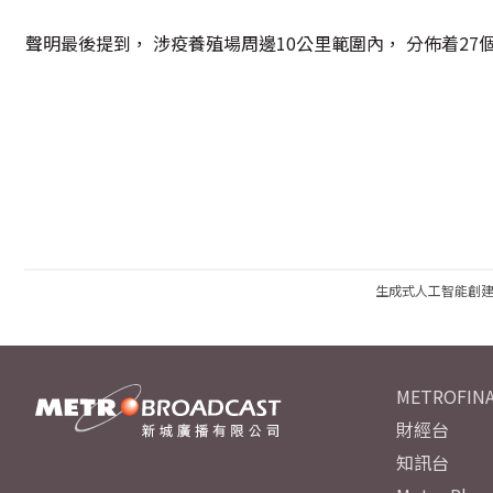
聲明最後提到， 涉疫養殖場周邊10公里範圍內， 分佈着27
生成式人工智能創
METROFINA
財經台
知訊台