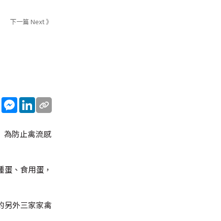
下一篇 Next 》
sApp
WeChat
Messenger
LinkedIn
 為防止禽流感
種蛋、食用蛋，
的另外三家家禽