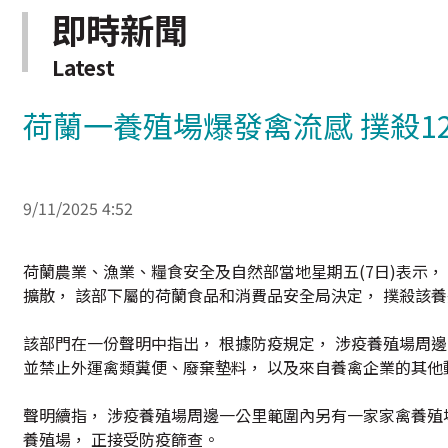
即時新聞
Latest
荷蘭一養殖場爆發禽流感 撲殺1
9/11/2025 4:52
荷蘭農業、漁業、糧食安全及自然部當地星期五(7日)表示，
擴散， 該部下屬的荷蘭食品和消費品安全局決定， 撲殺該養
該部門在一份聲明中指出， 根據防疫規定， 涉疫養殖場周邊
並禁止外運禽類糞便、廢棄墊料， 以及來自養禽企業的其他
聲明續指， 涉疫養殖場周邊一公里範圍內另有一家家禽養殖場
養殖場， 正接受防疫篩查。