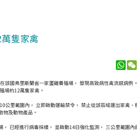
2萬隻家禽
What
 在該國弗里斯蘭省一家蛋雞養殖場， 發現高致病性禽流感病例。
殖場約12萬隻家禽。
10公里範圍內， 立即啟動運輸禁令， 禁止從該區域運出家禽、
動物及動物產品。
， 已經進行病毒採樣， 並啟動14日強化監測， 三公里範圍內