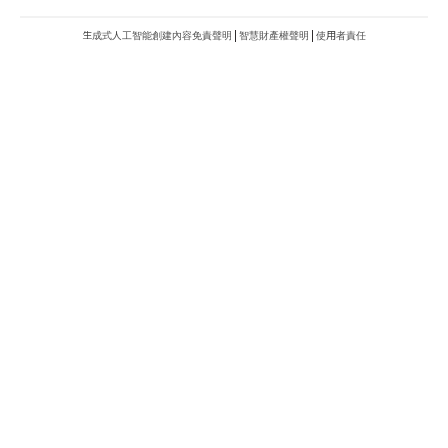
METROFINANCE.BIZ
關於我們
廣告查詢
財經台
使用條款及細則
知訊台
版權及免責聲明
Metro Plus
私隱政策
MBO TV
聯絡我們
新城八大家
新城動力
新城製作
新城音樂
新城娛樂
新城音統會