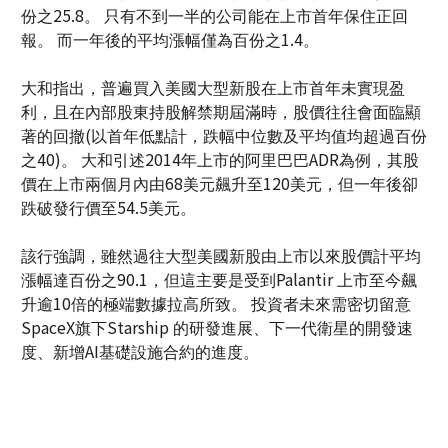
大和指出，普遍買入美國大型新股在上市首年未實現盈
利，且在內部股東持股解禁期屆滿時，股價往往會面臨顯
著的回撤(以首年低點計，跌幅中位數及平均值均超過百份
之40)。 大和引述2014年上市的阿里巴巴ADR為例，其股
價在上市兩個月內由68美元飆升至120美元，但一年後卻
跌破發行價至54.5美元。
該行強調，雖然過往大型美國新股由上市以來股價計平均
漲幅達百份之90.1，但這主要是受到Palantir 上市至今飆
升逾10倍的極端數據拉高所致。 投資者未來需密切留意
SpaceX旗下Starship 的研發進展、下一代衛星的開發速
度、新增AI基礎設施合約的進度。