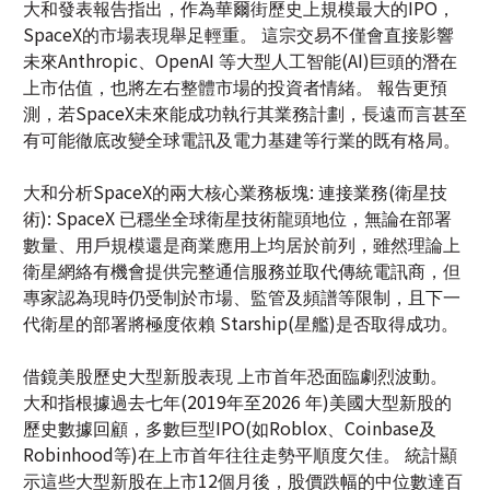
上市估值，也將左右整體市場的投資者情緒。 報告更預
測，若SpaceX未來能成功執行其業務計劃，長遠而言甚至
有可能徹底改變全球電訊及電力基建等行業的既有格局。
大和分析SpaceX的兩大核心業務板塊: 連接業務(衛星技
術): SpaceX 已穩坐全球衛星技術龍頭地位，無論在部署
數量、用戶規模還是商業應用上均居於前列，雖然理論上
衛星網絡有機會提供完整通信服務並取代傳統電訊商，但
專家認為現時仍受制於市場、監管及頻譜等限制，且下一
代衛星的部署將極度依賴 Starship(星艦)是否取得成功。
借鏡美股歷史大型新股表現 上市首年恐面臨劇烈波動。
大和指根據過去七年(2019年至2026 年)美國大型新股的
歷史數據回顧，多數巨型IPO(如Roblox、Coinbase及
Robinhood等)在上市首年往往走勢平順度欠佳。 統計顯
示這些大型新股在上市12個月後，股價跌幅的中位數達百
份之25.8。 只有不到一半的公司能在上市首年保住正回
報。 而一年後的平均漲幅僅為百份之1.4。