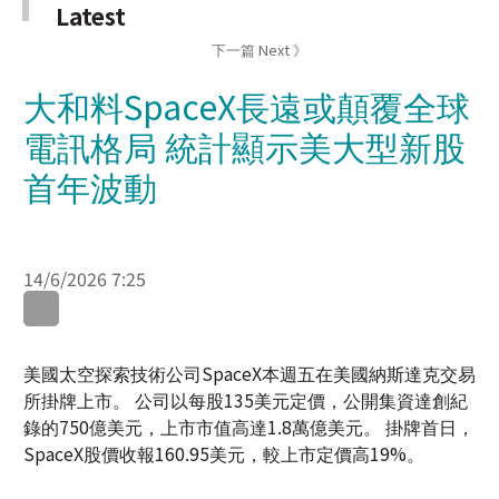
大和料SpaceX長遠或顛覆全球
電訊格局 統計顯示美大型新股
首年波動
14/6/2026 7:25
WhatsApp
WeChat
LinkedIn
美國太空探索技術公司SpaceX本週五在美國納斯達克交易
所掛牌上市。 公司以每股135美元定價，公開集資達創紀
錄的750億美元，上市市值高達1.8萬億美元。 掛牌首日，
SpaceX股價收報160.95美元，較上市定價高19%。
大和發表報告指出，作為華爾街歷史上規模最大的IPO，
SpaceX的市場表現舉足輕重。 這宗交易不僅會直接影響
未來Anthropic、OpenAI 等大型人工智能(AI)巨頭的潛在