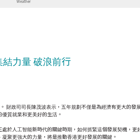
集結力量 破浪前行
What
。 財政司司長陳茂波表示，五年規劃不僅是為經濟有更大的發展
的優質就業和更美好的生活。
正處於人工智能新時代的關鍵時期，如何抓緊這個發展契機，更
、凝聚更強大的力量，將是推動香港更好發展的關鍵。
加速，在不確定的未來中，路向已經錨定。 五年規劃將有助商界 
匯聚資源，增強發展的力量。