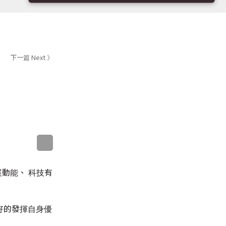
下一篇 Next 》
sApp
WeChat
Messenger
LinkedIn
動能、 科技有
好的發揮自身優
、企業 、社會